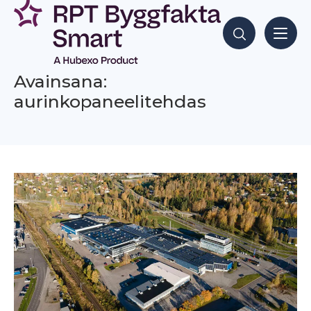
Siirry
sisältöön
Hae sisältöjä
Avainsana:
aurinkopaneelitehdas