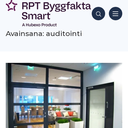
Siirry
sisältöön
Hae sisältöjä
Avainsana: auditointi