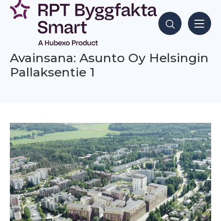
Siirry
sisältöön
Hae sisältöjä
Avainsana: Asunto Oy Helsingin
Pallaksentie 1