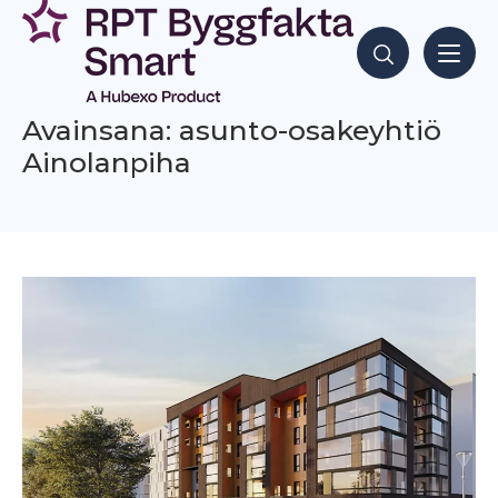
Siirry
sisältöön
Hae sisältöjä
Avainsana: asunto-osakeyhtiö
Ainolanpiha