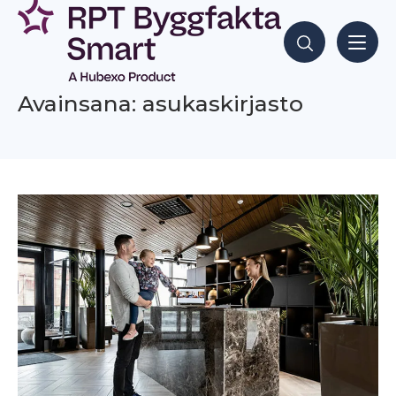
Siirry
sisältöön
Hae sisältöjä
Avainsana: asukaskirjasto