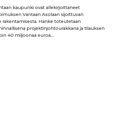
ntaan kaupunki ovat allekirjoittaneet
imuksen Vantaan Asolaan sijoittuvan
n rakentamisesta. Hanke toteutetaan
minnallisena projektinjohtourakkana ja tilauksen
in 40 miljoonaa euroa....