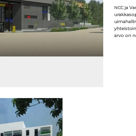
NCC ja Va
urakkasop
uimahalli
yhteistoi
arvo on no