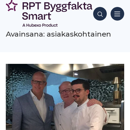
Siirry
sisältöön
Hae sisältöjä
Avainsana: asiakaskohtainen