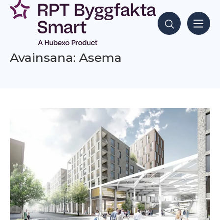
Siirry
sisältöön
Hae sisältöjä
Avainsana: Asema