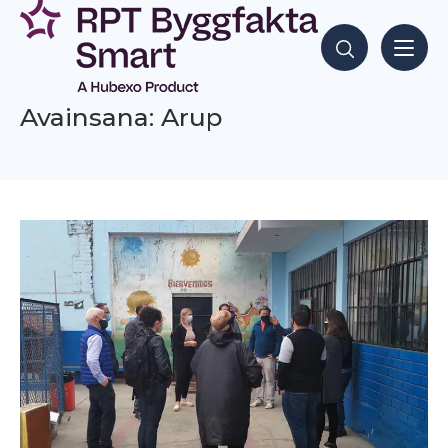
Siirry
sisältöön
Hae sisältöjä
Avainsana: Arup