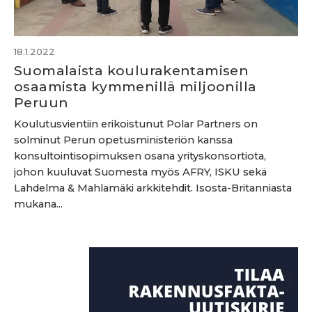
18.1.2022
Suomalaista koulurakentamisen
osaamista kymmenillä miljoonilla
Peruun
Koulutusvientiin erikoistunut Polar Partners on
solminut Perun opetusministeriön kanssa
konsultointisopimuksen osana yrityskonsortiota,
johon kuuluvat Suomesta myös AFRY, ISKU sekä
Lahdelma & Mahlamäki arkkitehdit. Isosta-Britanniasta
mukana...