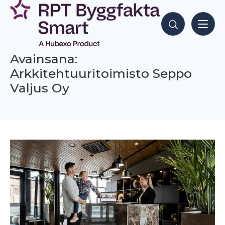
Siirry
sisältöön
Hae sisältöjä
Avainsana:
Arkkitehtuuritoimisto Seppo
Valjus Oy