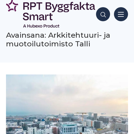
Siirry
sisältöön
Hae sisältöjä
Avainsana: Arkkitehtuuri- ja
muotoilutoimisto Talli