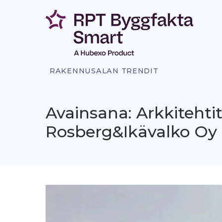
Siirry
sisältöön
RAKENNUSALAN TRENDIT
Avainsana: Arkkitehti
Rosberg&Ikävalko Oy