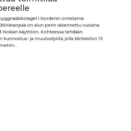
ereelle
byggnadsbolaget i Nordenin omistama
ö 36Hatanpää on alun perin rakennettu vuosina
3 Nokian käyttöön. Kohteessa tehdään
n kunnostus- ja muutostyötä, jolla kiinteistön 13
etrin...