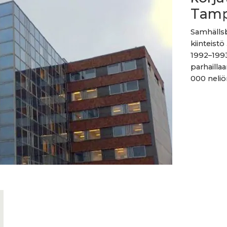
Tamp
Samhälls
kiinteist
1992–199
parhaillaa
000 neliöm