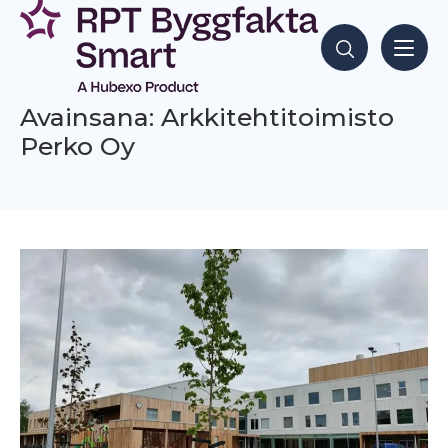
Siirry
sisältöön
Hae sisältöjä
Avainsana: Arkkitehtitoimisto
Perko Oy