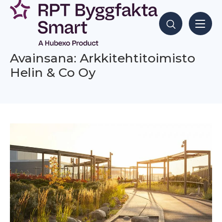
Siirry
sisältöön
Hae sisältöjä
Avainsana: Arkkitehtitoimisto
Helin & Co Oy