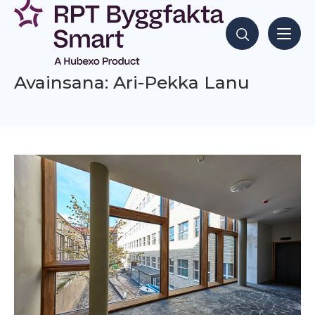
Siirry
sisältöön
Hae sisältöjä
Avainsana: Ari-Pekka Lanu