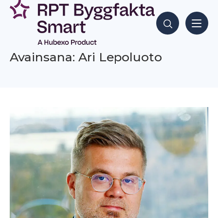
Siirry
sisältöön
Hae sisältöjä
Avainsana: Ari Lepoluoto