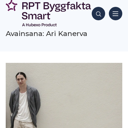
Siirry
sisältöön
Hae sisältöjä
Avainsana: Ari Kanerva