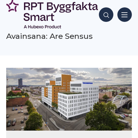
Siirry
sisältöön
Hae sisältöjä
Avainsana: Are Sensus