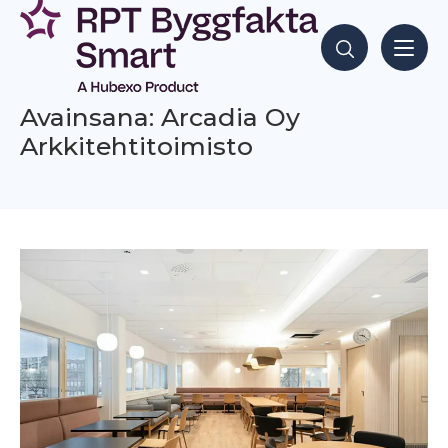
Siirry
sisältöön
Hae sisältöjä
Avainsana: Arcadia Oy
Arkkitehtitoimisto