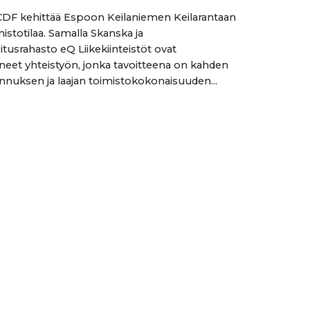
DF kehittää Espoon Keilaniemen Keilarantaan
istotilaa. Samalla Skanska ja
oitusrahasto eQ Liikekiinteistöt ovat
neet yhteistyön, jonka tavoitteena on kahden
nnuksen ja laajan toimistokokonaisuuden...