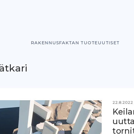
RAKENNUSFAKTAN TUOTEUUTISET
ätkari
22.8.2022
Keila
uutta
torni