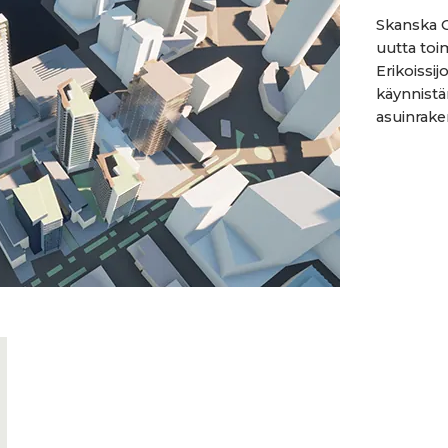
Skanska C
uutta toim
Erikoissij
käynnistä
asuinrake