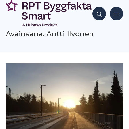
Siirry
sisältöön
Hae sisältöjä
Avainsana: Antti Ilvonen