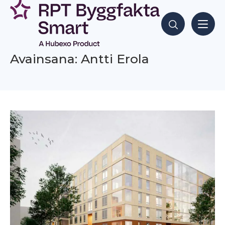
Siirry
sisältöön
Hae sisältöjä
Avainsana: Antti Erola