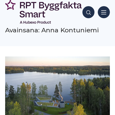
Siirry
sisältöön
Hae sisältöjä
Avainsana: Anna Kontuniemi