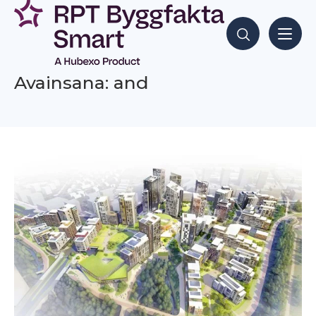
Siirry
sisältöön
Hae sisältöjä
Avainsana: and