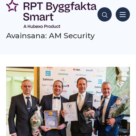
Siirry
sisältöön
Hae sisältöjä
Avainsana: AM Security