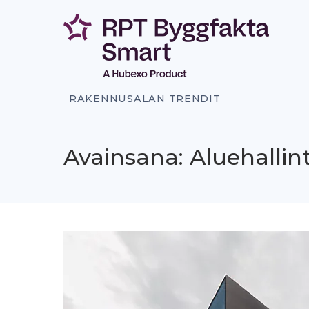
Siirry
sisältöön
RAKENNUSALAN TRENDIT
Avainsana: Aluehallin