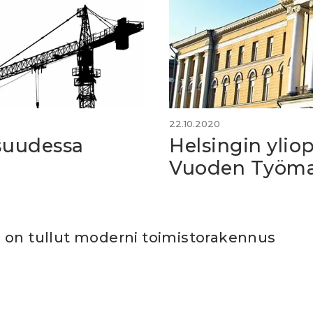
22.10.2020
isuudessa
Helsingin ylio
Vuoden Työma
 on tullut moderni toimistorakennus