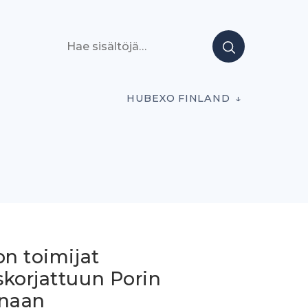
Hae sisältöjä
HUBEXO FINLAND
on toimijat
skorjattuun Porin
onaan