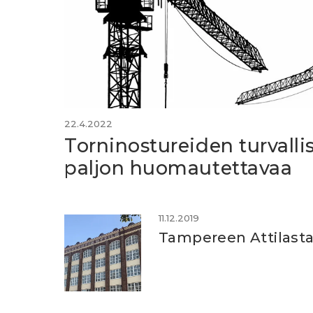
22.4.2022
Torninostureiden turvall
paljon huomautettavaa
11.12.2019
Tampereen Attilasta