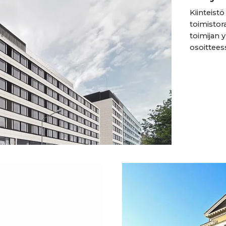
Kiinteist
toimistor
toimijan 
osoitteess