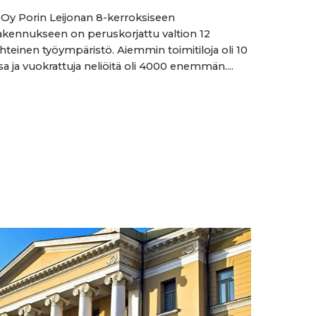
ö Oy Porin Leijonan 8-kerroksiseen
akennukseen on peruskorjattu valtion 12
yhteinen työympäristö. Aiemmin toimitiloja oli 10
a ja vuokrattuja neliöitä oli 4000 enemmän....