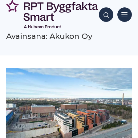
Siirry
sisältöön
Hae sisältöjä
Avainsana: Akukon Oy