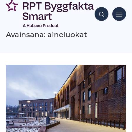
Siirry
sisältöön
Hae sisältöjä
Avainsana: aineluokat