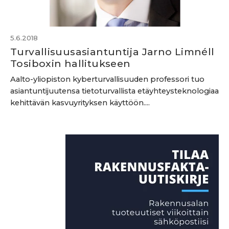
5.6.2018
Turvallisuusasiantuntija Jarno Limnéll
Tosiboxin hallitukseen
Aalto-yliopiston kyberturvallisuuden professori tuo
asiantuntijuutensa tietoturvallista etäyhteysteknologiaa
kehittävän kasvuyrityksen käyttöön....