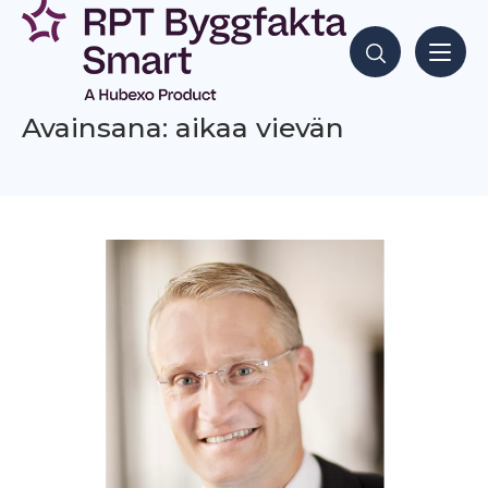
Siirry
sisältöön
Hae sisältöjä
Avainsana: aikaa vievän