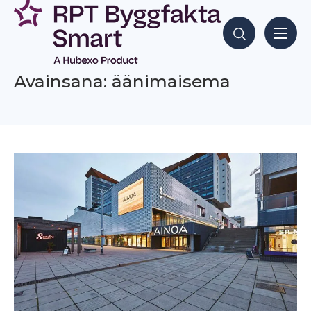
Siirry
sisältöön
Hae sisältöjä
Avainsana: äänimaisema