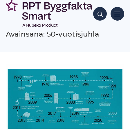
Siirry
sisältöön
Hae sisältöjä
Avainsana: 50-vuotisjuhla