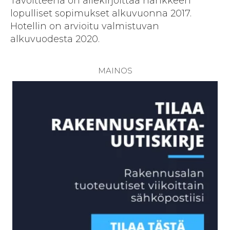
Tavoitteena on allekirjoittaa hankkeen
lopulliset sopimukset alkuvuonna 2017.
Hotellin on arvioitu valmistuvan
alkuvuodesta 2020.