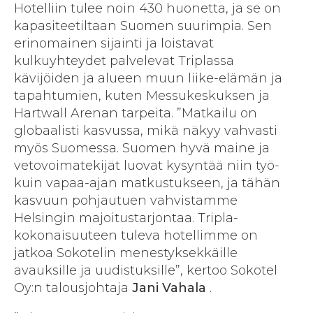
Hotelliin tulee noin 430 huonetta, ja se on
kapasiteetiltaan Suomen suurimpia. Sen
erinomainen sijainti ja loistavat
kulkuyhteydet palvelevat Triplassa
kävijöiden ja alueen muun liike-elämän ja
tapahtumien, kuten Messukeskuksen ja
Hartwall Arenan tarpeita. ”Matkailu on
globaalisti kasvussa, mikä näkyy vahvasti
myös Suomessa. Suomen hyvä maine ja
vetovoimatekijät luovat kysyntää niin työ-
kuin vapaa-ajan matkustukseen, ja tähän
kasvuun pohjautuen vahvistamme
Helsingin majoitustarjontaa. Tripla-
kokonaisuuteen tuleva hotellimme on
jatkoa Sokotelin menestyksekkäille
avauksille ja uudistuksille”, kertoo Sokotel
Oy:n talousjohtaja
Jani Vahala
.