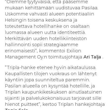
”Olemme tyytyväisiä, että pääsemme
mukaan kehittämään uudistuvaa Pasilaa.
Uskomme vahvasti alueen potentiaaliin
Helsingin toisena keskuksena ja
toteutettava hotellihanke on osaltaan
luomassa alueen uutta identiteettiä.
Merkittävän uuden hotellikiinteistön
hallinnointi sopii strategiaamme
erinomaisesti”, kommentoi Exilion
Management Oy:n toimitusjohtaja
Ari Talja
.
”Tripla-hanke etenee hyvin aikataulussa.
Kaupallisten tilojen vuokraus on lähtenyt
käyntiin jopa suunniteltua paremmin.
Pasilan alueella on kysyntää hotellille, ja
Triplan kaupunkikeskuksen ainutlaatuinen
sijainti ja palvelukokonaisuus tarjoavat sille
hienot puitteet”, kertoo Triplan hankejohtaja