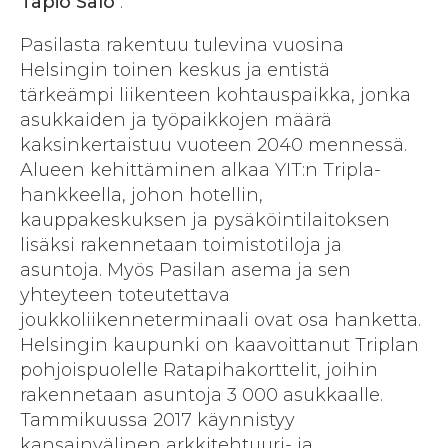
Tapio Salo
.
Pasilasta rakentuu tulevina vuosina
Helsingin toinen keskus ja entistä
tärkeämpi liikenteen kohtauspaikka, jonka
asukkaiden ja työpaikkojen määrä
kaksinkertaistuu vuoteen 2040 mennessä.
Alueen kehittäminen alkaa YIT:n Tripla-
hankkeella, johon hotellin,
kauppakeskuksen ja pysäköintilaitoksen
lisäksi rakennetaan toimistotiloja ja
asuntoja. Myös Pasilan asema ja sen
yhteyteen toteutettava
joukkoliikenneterminaali ovat osa hanketta.
Helsingin kaupunki on kaavoittanut Triplan
pohjoispuolelle Ratapihakorttelit, joihin
rakennetaan asuntoja 3 000 asukkaalle.
Tammikuussa 2017 käynnistyy
kansainvälinen arkkitehtuuri- ja