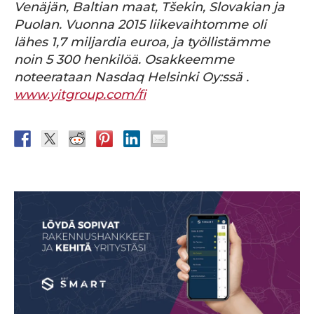
Venäjän, Baltian maat, Tšekin, Slovakian ja
Puolan. Vuonna 2015 liikevaihtomme oli
lähes 1,7 miljardia euroa, ja työllistämme
noin 5 300 henkilöä.
Osakkeemme
noteerataan
Nasdaq Helsinki
Oy:ssä
.
www.yitgroup.com/fi