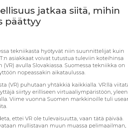
ellisuus jatkaa siitä, mihin
s päättyy
sa tekniikasta hyötyvät niin suunnittelijat kuin
:n asiakkaat voivat tutustua tuleviin koteihinsa
en (VR) avulla Slovakiassa. Suomessa tekniikka on
yttöön nopeassakin aikataulussa.
sta (VR) puhutaan yhtäkkiä kaikkialla. VR:llä viita
yttäjä siirtyy erilliseen virtuaaliympäristöön, ylee
vulla. Viime vuonna Suomen markkinoille tuli usea
ta.
ta, ettei VR ole tulevaisuutta, vaan tätä päivää.
ovataan mullistavan muun muassa pelimaailman,