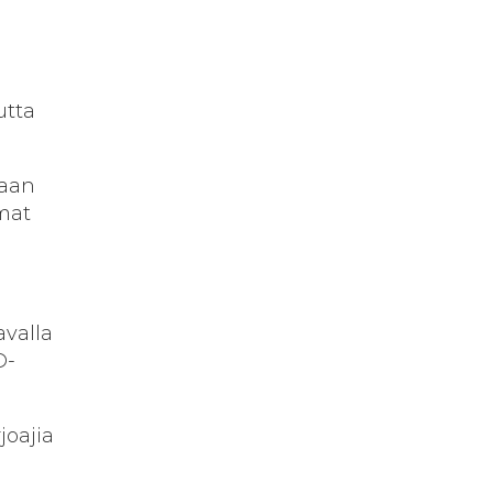
utta
saan
mat
avalla
D-
joajia