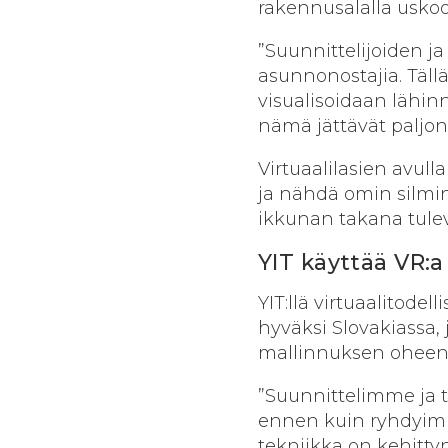
rakennusalalla uskoo
”Suunnittelijoiden ja 
asunnonostajia. Tällä
visualisoidaan lähin
nämä jättävät paljon
Virtuaalilasien avul
ja nähdä omin silmin
ikkunan takana tule
YIT käyttää VR:a
YIT:llä virtuaalitode
hyväksi Slovakiassa,
mallinnuksen oheen V
”Suunnittelimme ja te
ennen kuin ryhdyimm
tekniikka on kehitty