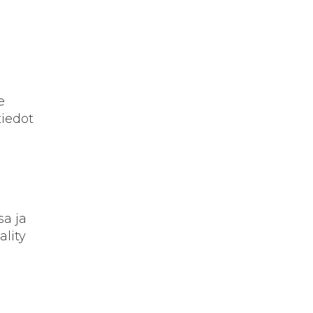
e
tiedot
a ja
ality