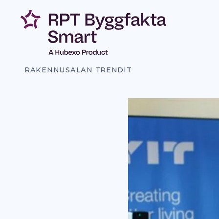
Siirry
sisältöön
RAKENNUSALAN TRENDIT