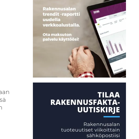
taan
nsä
n