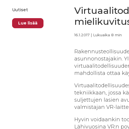
Virtuaalitod
Uutiset
mielikuvitu
Lue lisää
16.1.2017
| Lukuaika 8 min
Rakennusteollisuudes
asunnonostajakin. YIT
virtuaalitodellisuud
mahdollista ottaa kä
Virtuaalitodellisuude
tekniikkaan, jossa kä
suljettujen lasien a
valmistajan VR-laittei
Hyvin voidaankin tode
Lähivuosina VR:n p