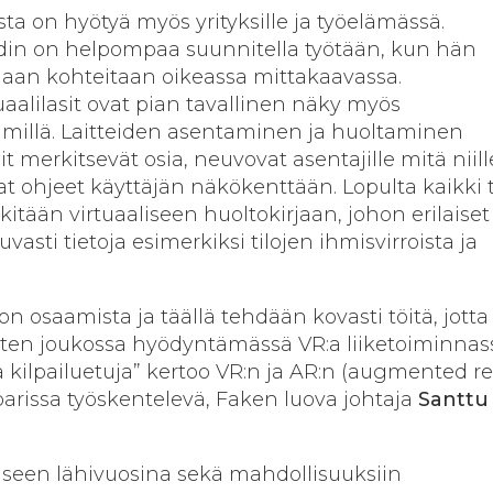
sta on hyötyä myös yrityksille ja työelämässä.
hdin on helpompaa suunnitella työtään, kun hän
aan kohteitaan oikeassa mittakaavassa.
uaalilasit ovat pian tavallinen näky myös
lmillä. Laitteiden asentaminen ja huoltaminen
it merkitsevät osia, neuvovat asentajille mitä niill
at ohjeet käyttäjän näkökenttään. Lopulta kaikki 
kitään virtuaaliseen huoltokirjaan, johon erilaiset
uvasti tietoja esimerkiksi tilojen ihmisvirroista ja
n osaamista ja täällä tehdään kovasti töitä, jotta
en joukossa hyödyntämässä VR:a liiketoiminnass
 kilpailuetuja” kertoo VR:n ja AR:n (augmented re
) parissa työskentelevä, Faken luova johtaja
Santtu
seen lähivuosina sekä mahdollisuuksiin