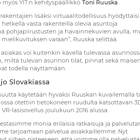
 myös YIT:n kehityspäällikkö
Toni Ruuska
.
rakentajien lisäksi virtuaalitodellisuus hyödyttäisi
 hetkellä vasta rakenteilla olevia asuntoja
nä pohjapiirustusten ja havainnekuvien avulla, m
 mielikuvituksen varaan”, Ruuska selittää.
la asiakas voi kuitenkin kävellä tulevassa asunnos
, miltä tulevan asunnon tilat, pinnat sekä maise
vat todella näyttämään.
 jo Slovakiassa
llisuutta käytetään hyväksi Ruuskan kuvailemalla t
 jossa otettiin tietokoneen ruudulta katsottavan 3
R-lasisovellus joulukuun 2016 alussa.
stasimme monia erilaisia ratkaisuja ja palvelutar
e tarjoamaan palvelua asiakkaillemme. Nyt
nyt siihen pisteeseen, että voimme olla palvelusta