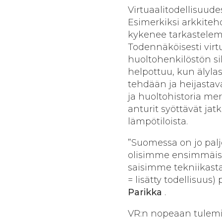
Virtuaalitodellisuude
Esimerkiksi arkkite
kykenee tarkastelem
Todennäköisesti virt
huoltohenkilöstön si
helpottuu, kun älylas
tehdään ja heijastav
ja huoltohistoria mer
anturit syöttävät jatk
lämpötiloista.
”Suomessa on jo paljo
olisimme ensimmäist
saisimme tekniikasta
= lisätty todellisuus
Parikka
.
VR:n nopeaan tulemi