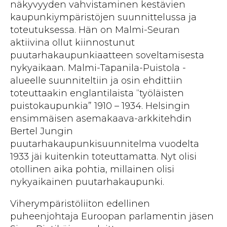
näkyvyyden vahvistaminen kestävien
kaupunkiympäristöjen suunnittelussa ja
toteutuksessa. Hän on Malmi-Seuran
aktiivina ollut kiinnostunut
puutarhakaupunkiaatteen soveltamisesta
nykyaikaan. Malmi-Tapanila-Puistola -
alueelle suunniteltiin ja osin ehdittiin
toteuttaakin englantilaista “työläisten
puistokaupunkia” 1910 – 1934. Helsingin
ensimmäisen asemakaava-arkkitehdin
Bertel Jungin
puutarhakaupunkisuunnitelma vuodelta
1933 jäi kuitenkin toteuttamatta. Nyt olisi
otollinen aika pohtia, millainen olisi
nykyaikainen puutarhakaupunki.
Viherympäristöliiton edellinen
puheenjohtaja Euroopan parlamentin jäsen