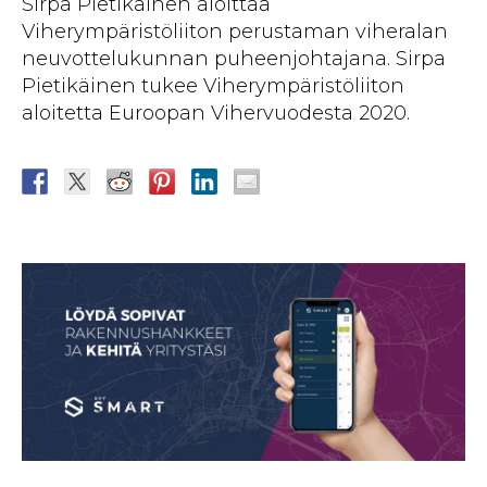
Sirpa Pietikäinen aloittaa
Viherympäristöliiton perustaman viheralan
neuvottelukunnan puheenjohtajana. Sirpa
Pietikäinen tukee Viherympäristöliiton
aloitetta Euroopan Vihervuodesta 2020.