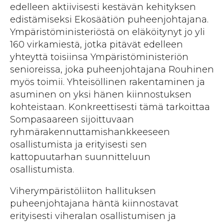
edelleen aktiivisesti kestävän kehityksen
edistämiseksi Ekosäätiön puheenjohtajana.
Ympäristöministeriöstä on eläköitynyt jo yli
160 virkamiestä, jotka pitävät edelleen
yhteyttä toisiinsa Ympäristöministeriön
senioreissa, joka puheenjohtajana Rouhinen
myös toimii. Yhteisöllinen rakentaminen ja
asuminen on yksi hänen kiinnostuksen
kohteistaan. Konkreettisesti tämä tarkoittaa
Sompasaareen sijoittuvaan
ryhmärakennuttamishankkeeseen
osallistumista ja erityisesti sen
kattopuutarhan suunnitteluun
osallistumista.
Viherympäristöliiton hallituksen
puheenjohtajana häntä kiinnostavat
erityisesti viheralan osallistumisen ja