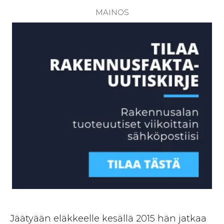
Jäätyään eläkkeelle kesällä 2015 hän jatkaa