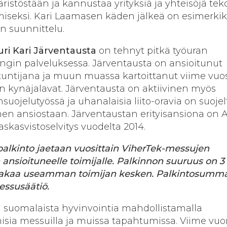
stöstään ja kannustaa yrityksiä ja yhteisöjä tek
iseksi. Kari Laamasen käden jälkeä on esimerkik
n suunnittelu.
i Kari Järventausta
on tehnyt pitkä työuran
gin palveluksessa. Järventausta on ansioitunut
antuntijana ja muun muassa kartoittanut viime vuo
 kynäjalavat. Järventausta on aktiivinen myös
suojelutyössä ja uhanalaisia liito-oravia on suojel
nen ansiostaan. Järventaustan erityisansiona on
skasvistoselvitys vuodelta 2014.
alkinto jaetaan vuosittain ViherTek-messujen
 ansioituneelle toimijalle. Palkinnon suuruus on 3
 jakaa useamman toimijan kesken. Palkintosumm
essusäätiö.
 suomalaista hyvinvointia mahdollistamalla
misia messuilla ja muissa tapahtumissa. Viime vu