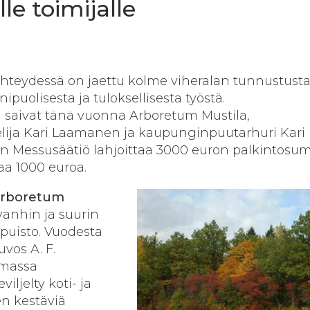
le toimijalle
hteydessä on jaettu kolme viheralan tunnustusta
puolisesta ja tuloksellisesta työstä.
saivat tänä vuonna Arboretum Mustila,
lija Kari Laamanen ja kaupunginpuutarhuri Kari
n Messusäätiö lahjoittaa 3000 euron palkintos
saa 1000 euroa.
rboretum
anhin ja suurin
ipuisto. Vuodesta
uvos A. F.
amassa
iljelty koti- ja
n kestäviä