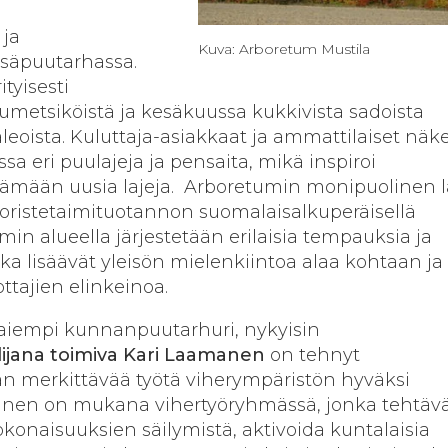
 ja
Kuva: Arboretum Mustila
tsäpuutarhassa.
tyisesti
umetsiköistä ja kesäkuussa kukkivista sadoista
aleoista. Kuluttaja-asiakkaat ja ammattilaiset näk
a eri puulajeja ja pensaita, mikä inspiroi
ttämään uusia lajeja. Arboretumin monipuolinen la
oristetaimituotannon suomalaisalkuperäisellä
in alueella järjestetään erilaisia tempauksia ja
ka lisäävät yleisön mielenkiintoa alaa kohtaan ja
ttajien elinkeinoa.
iempi kunnanpuutarhuri, nykyisin
ijana toimiva Kari Laamanen
on tehnyt
 merkittävää työtä viherympäristön hyväksi
anen on mukana vihertyöryhmässä, jonka tehtäv
onaisuuksien säilymistä, aktivoida kuntalaisia