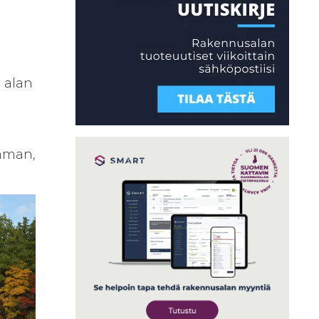
 alan
umman,