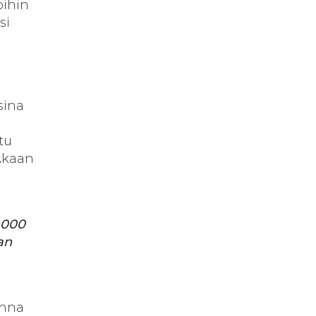
oihin
si
sina
tu
 Akaan
 000
an
onna