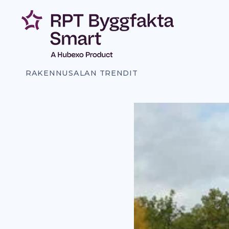
Siirry
sisältöön
RAKENNUSALAN TRENDIT