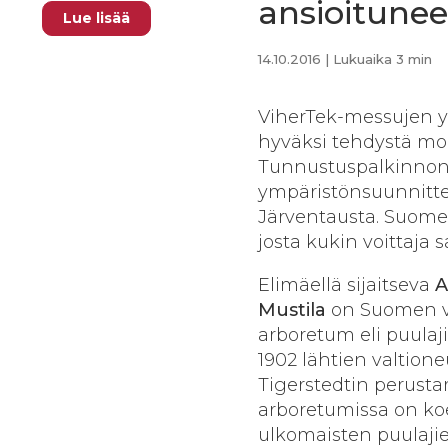
ansioituneel
Lue lisää
14.10.2016
| Lukuaika 3 min
ViherTek-messujen y
hyväksi tehdystä moni
Tunnustuspalkinnon 
ympäristönsuunnitte
Järventausta. Suome
josta kukin voittaja 
Elimäellä sijaitseva
A
Mustila
on Suomen v
arboretum eli puulaj
1902 lähtien valtione
Tigerstedtin perust
arboretumissa on koev
ulkomaisten puulajie