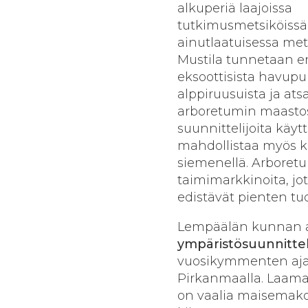
alkuperiä laajoissa
tutkimusmetsiköissä
ainutlaatuisessa me
Mustila tunnetaan eri
eksoottisista havupu
alppiruusuista ja ats
arboretumin maastoss
suunnittelijoita käy
mahdollistaa myös k
siemenellä. Arboretum
taimimarkkinoita, jot
edistävät pienten tuo
Lempäälän kunnan a
ympäristösuunnittel
vuosikymmenten ajan
Pirkanmaalla. Laam
on vaalia maisemakok