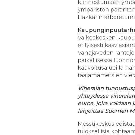
kiinnostumaan ympäri
ympäristön parantam
Hakkarin arboretumi
Kaupunginpuutarhur
Valkeakosken kaupun
erityisesti kasviasi
Vanajaveden rantojen
paikallisessa luonnon
kaavoitusalueilla hä
taajamametsien viera
Viheralan tunnustusp
yhteydessä viheralan
euroa, joka voidaan
lahjoittaa Suomen M
Messukeskus edistää
tuloksellisia kohtaa