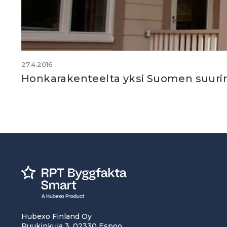
27.4.2016
Honkarakenteelta yksi Suomen suuri
Hubexo Finland Oy
Ruukinkuja 3, 02330 Espoo