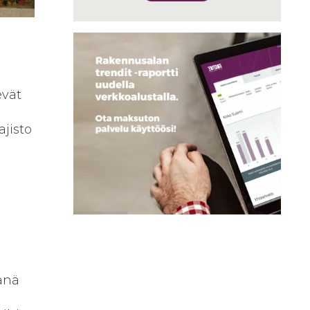
evät
jisto
änä