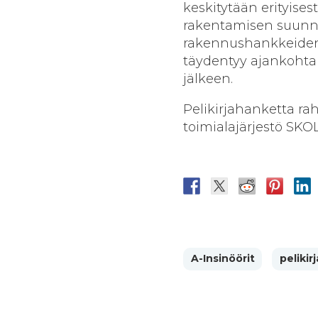
keskitytään erityises
rakentamisen suunni
rakennushankkeiden j
täydentyy ajankohtai
jälkeen.
Pelikirjahanketta rah
toimialajärjestö SKOL
A-Insinöörit
pelikirj