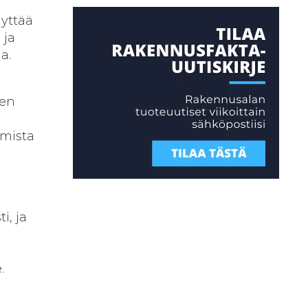
dyttää
 ja
a.
i
ten
imista
i, ja
.