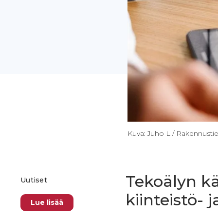
Kuva: Juho L / Rakennusti
Tekoälyn kä
Uutiset
kiinteistö- 
Lue lisää