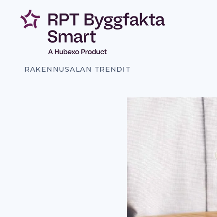
Siirry
sisältöön
RAKENNUSALAN TRENDIT