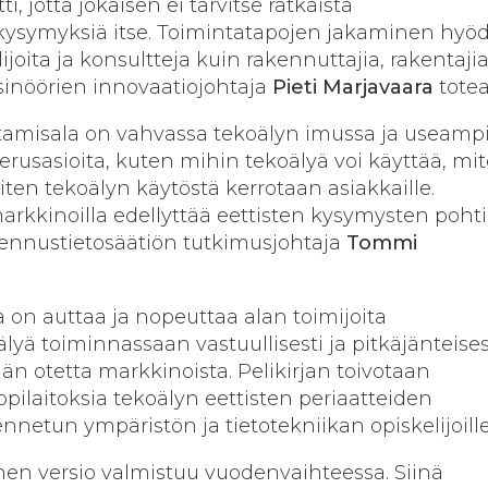
, jotta jokaisen ei tarvitse ratkaista
 kysymyksiä itse. Toimintatapojen jakaminen hyö
ijoita ja konsultteja kuin rakennuttajia, rakentajia
sinöörien innovaatiojohtaja
Pieti Marjavaara
totea
entamisala on vahvassa tekoälyn imussa ja useamp
erusasioita, kuten mihin tekoälyä voi käyttää, mi
ten tekoälyn käytöstä kerrotaan asiakkaille.
rkkinoilla edellyttää eettisten kysymysten poht
kennustietosäätiön tutkimusjohtaja
Tommi
a on auttaa ja nopeuttaa alan toimijoita
ä toiminnassaan vastuullisesti ja pitkäjänteisest
än otetta markkinoista. Pelikirjan toivotaan
ilaitoksia tekoälyn eettisten periaatteiden
nnetun ympäristön ja tietotekniikan opiskelijoille
en versio valmistuu vuodenvaihteessa. Siinä