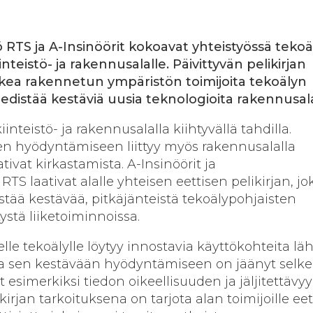
 RTS ja A-Insinöörit kokoavat yhteistyössä tekoä
inteistö- ja rakennusalalle. Päivittyvän pelikirjan
kea rakennetun ympäristön toimijoita tekoälyn
edistää kestäviä uusia teknologioita rakennusala
inteistö- ja rakennusalalla kiihtyvällä tahdilla.
en hyödyntämiseen liittyy myös rakennusalalla
tivat kirkastamista. A-Insinöörit ja
TS laativat alalle yhteisen eettisen pelikirjan, jo
stää kestävää, pitkäjänteistä tekoälypohjaisten
ystä liiketoiminnoissa.
lle tekoälylle löytyy innostavia käyttökohteita lä
la sen kestävään hyödyntämiseen on jäänyt selke
ät esimerkiksi tiedon oikeellisuuden ja jäljitettäv
irjan tarkoituksena on tarjota alan toimijoille ee