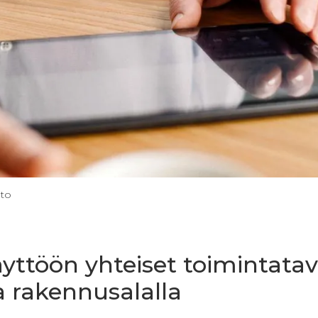
eto
yttöön yhteiset toimintatav
ja rakennusalalla