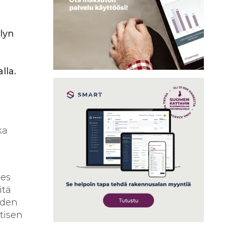
lyn
lla.
ka
hes
itä
yyden
ttisen