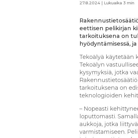
27.8.2024
| Lukuaika 3 min
Rakennustietosäätiö
eettisen pelikirjan ki
tarkoituksena on tu
hyödyntämisessä, ja 
Tekoälyä käytetään ki
Tekoälyn vastuullise
kysymyksiä, jotka vaa
Rakennustietosäätiö R
tarkoituksena on edi
teknologioiden kehit
– Nopeasti kehittynee
loputtomasti. Samal
aukkoja, jotka liittyv
varmistamiseen. Pelik