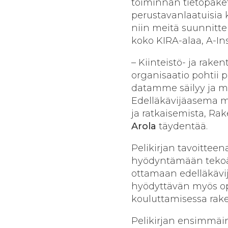
toiminnan tietopaketti
perustavanlaatuisia
niin meitä suunnittel
koko KIRA-alaa, A-In
– Kiinteistö- ja rak
organisaatio pohtii p
datamme säilyy ja mi
Edelläkävijäasema ma
ja ratkaisemista, Ra
Arola
täydentää.
Pelikirjan tavoitteen
hyödyntämään tekoäly
ottamaan edelläkävij
hyödyttävän myös opp
kouluttamisessa rake
Pelikirjan ensimmäin