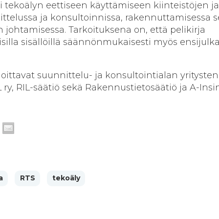
ti tekoälyn eettiseen käyttämiseen kiinteistöjen ja
ttelussa ja konsultoinnissa, rakennuttamisessa 
ohtamisessa. Tarkoituksena on, että pelikirja
silla sisällöillä säännönmukaisesti myös ensijulk
oittavat suunnittelu- ja konsultointialan yritysten
 ry, RIL-säätiö sekä Rakennustietosäätiö ja A-Insin
a
RTS
tekoäly