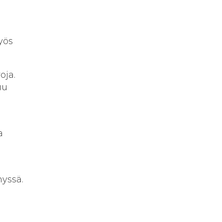
yös
oja.
uu
a
yssä.