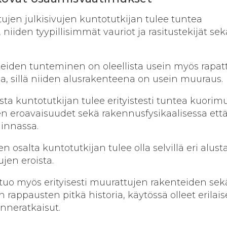
tujen julkisivujen kuntotutkijan tulee tuntea
 niiden tyypillisimmät vauriot ja rasitustekijät sek
eiden tunteminen on oleellista usein myös rapat
ssa, sillä niiden alusrakenteena on usein muuraus.
ta kuntotutkijan tulee erityistesti tuntea kuorimu
en eroavaisuudet sekä rakennusfysikaalisessa ett
minnassa.
n osalta kuntotutkijan tulee olla selvillä eri alusta
ujen eroista.
uo myös erityisesti muurattujen rakenteiden sek
n rappausten pitkä historia, käytössä olleet erilais
enneratkaisut.