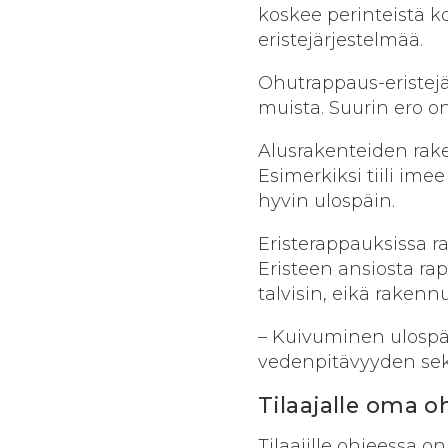
koskee perinteistä k
eristejärjestelmää.
Ohutrappaus-eristej
muista. Suurin ero o
Alusrakenteiden rake
Esimerkiksi tiili ime
hyvin ulospäin.
Eristerappauksissa r
Eristeen ansiosta r
talvisin, eikä raken
– Kuivuminen ulospä
vedenpitävyyden sek
Tilaajalle oma o
Tilaajille ohjeessa o