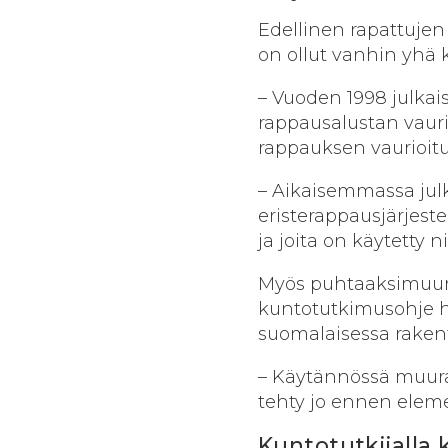
Edellinen rapattujen
on ollut vanhin yhä 
– Vuoden 1998 julkais
rappausalustan vauri
rappauk­sen vaurioit
– Aikaisemmassa julk
eristerappausjärjeste
ja joita on käytetty
Myös puhtaaksimuurat
kuntotutkimusohje hu
suomalaisessa raken
– Käytännössä muurat
tehty jo ennen elem
Kuntotutkijalla