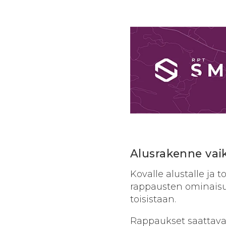
Alusrakenne vai
Kovalle alustalle ja 
rappausten ominaisu
toisistaan.
Rappaukset saattavat