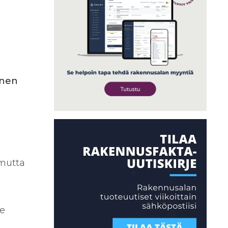
inen
 mutta
le