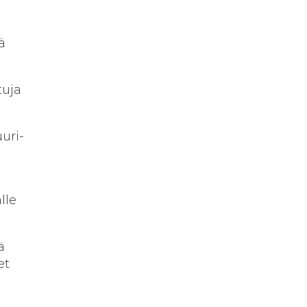
ä
tuja
uri-
ä
lle
ä
et