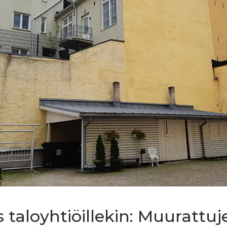
 taloyhtiöillekin: Muurattuj