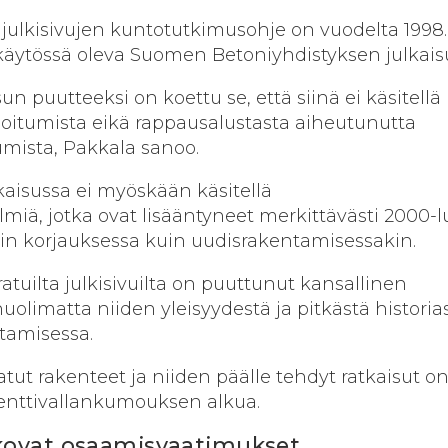
 julkisivujen kuntotutkimusohje on vuodelta 1998.
käytössä oleva Suomen Betoniyhdistyksen julkais
un puutteeksi on koettu se, että siinä ei käsitellä
oitumista eikä rappausalustasta aiheutunutta
umista, Pakkala sanoo.
aisussa ei myöskään käsitellä
lmiä, jotka ovat lisääntyneet merkittävästi 2000-l
 niin korjauksessa kuin uudisrakentamisessakin.
uilta julkisivuilta on puuttunut kansallinen
olimatta niiden yleisyydestä ja pitkästä historia
tamisessa.
ut rakenteet ja niiden päälle tehdyt ratkaisut o
enttivallankumouksen alkua.
 kovat osaamisvaatimukset