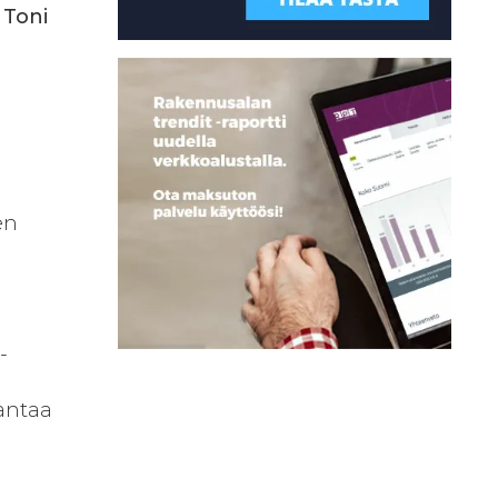
i
Toni
en
­
 antaa