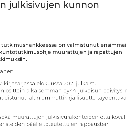
en julkisivujen kunnon
en tutkimushankkeessa on valmistunut ensimmä
 kuntotutkimusohje muurattujen ja rapattujen
tkimuksiin.
rtanen
-kirjasarjassa elokuussa 2021 julkaistu
n osittain aikaisemman by44-julkaisun päivitys,
 uudistunut, alan ammattikirjallisuutta täydentävä
 sekä muurattujen julki­sivurakenteiden että koval
eristeiden päälle toteutettujen rappaus­ten