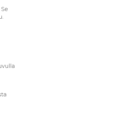
 Se
u.
uvulla
sta
n