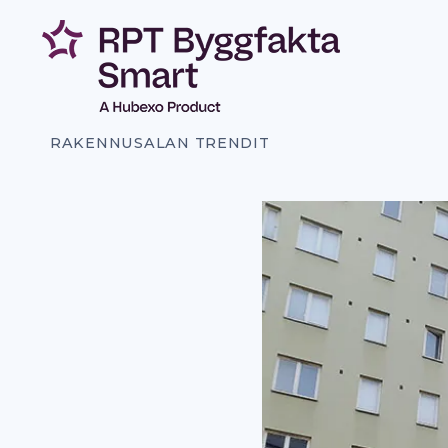
Siirry
sisältöön
RAKENNUSALAN TRENDIT