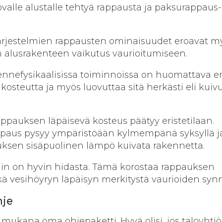
ovalle alustalle tehtyä rappausta ja paksurappaus-
ärjestelmien rappausten ominaisuudet eroavat m
n alusrakenteen vaikutus vaurioitumiseen.
nnefysikaalisissa toiminnoissa on huomattava er
e kosteutta ja myös luovuttaa sitä herkästi eli kuiv
appauksen läpäisevä kosteus päätyy eristetilaan.
appaus pysyy ympäristöään kylmempänä syksyllä j
nuksen sisäpuolinen lämpö kuivata rakennetta.
in on hyvin hidasta. Tämä korostaa rappauksen
ä vesihöyryn läpäisyn merkitystä vaurioiden synn
hje
n mukana oma ohje­paketti. Hyvä olisi, jos taloyhtiö