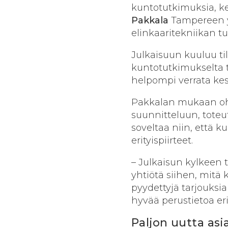
kuntotutkimuksia, ke
Pakkala
Tampereen y
elinkaaritekniikan 
Julkaisuun kuuluu til
kuntotutkimukselta tu
helpompi verrata kes
Pakkalan mukaan ohj
suunnitteluun, toteu
soveltaa niin, että
erityispiirteet.
– Julkaisun kylkeen t
yhtiötä siihen, mitä 
pyydettyjä tarjouksi
hyvää perustietoa eri
Paljon uutta as