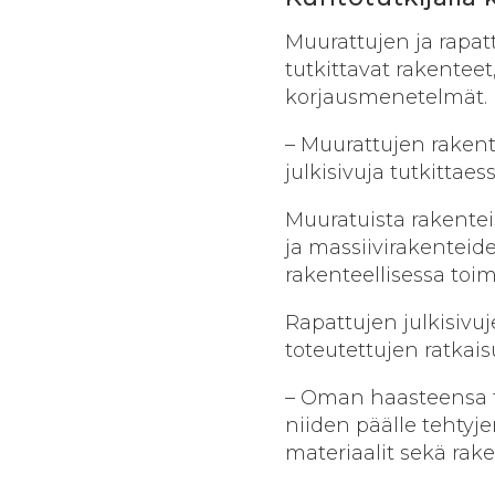
Muurattujen ja rapat
tutkittavat rakenteet,
korjausmenetelmät.
– Muurattujen rakent
julkisivuja tutkittae
Muuratuista rakenteis
ja massiivirakenteid
rakenteellisessa toi
Rapattujen julkisivuje
toteutettujen ratkais
– Oman haasteensa t
niiden päälle tehtyje
materiaalit sekä rak