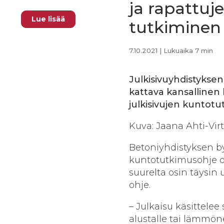
ja rapattuj
Lue lisää
tutkiminen
7.10.2021
| Lukuaika 7 min
Julkisivuyhdistyks
kattava kansallinen
julkisivujen kuntotu
Kuva: Jaana Ahti-Vi
Betoniyhdistyksen by
kuntotutkimusohje o
suurelta osin täysin
ohje.
– Julkaisu käsittelee
alustalle tai lämmön­