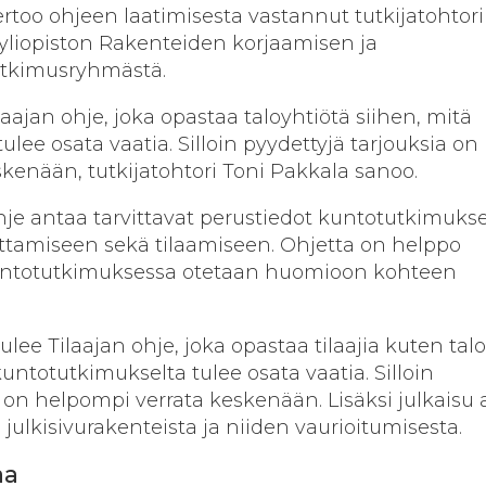
rtoo ohjeen laatimisesta vastannut tutkijatohtor
liopiston Rakenteiden korjaamisen ja
tutkimusryhmästä.
aajan ohje, joka opastaa talo­yhtiötä siihen, mitä
lee osata vaatia. Silloin pyydettyjä tarjouksia on
kenään, tutkijatohtori Toni Pakkala sanoo.
e antaa tarvittavat perus­tiedot kuntotutkimuks
ttamiseen sekä tilaamiseen. Ohjetta on helppo
 kuntotutkimuksessa otetaan huomioon kohteen
ulee Tilaajan ohje, joka opastaa tilaajia kuten talo
kuntotutkimukselta tulee osata vaatia. Silloin
a on helpompi verrata keskenään. Lisäksi julkaisu
 julkisivurakenteista ja niiden vaurioitumisesta.
iaa