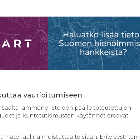
kuttaa vaurioitumiseen
toisaalta lämmöneristeiden päälle toteutettujen
udet ja kuntotutkimusten käytännöt eroavat
 materiaalina muistuttaa toisiaan. Erityisesti tä