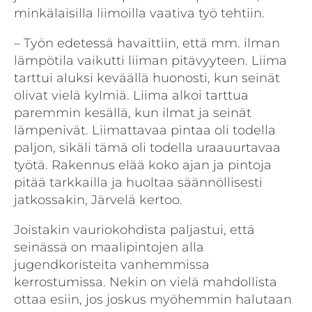
minkälaisilla liimoilla vaativa työ tehtiin.
– Työn edetessä havaittiin, että mm. ilman
lämpötila vaikutti liiman pitävyyteen. Liima
tarttui aluksi keväällä huonosti, kun seinät
olivat vielä kylmiä. Liima alkoi tarttua
paremmin kesällä, kun ilmat ja seinät
lämpenivät. Liimattavaa pintaa oli todella
paljon, sikäli tämä oli todella uraauurtavaa
työtä. Rakennus elää koko ajan ja pintoja
pitää tarkkailla ja huoltaa säännöllisesti
jatkossakin, Järvelä kertoo.
Joistakin vauriokohdista paljastui, että
seinässä on maalipintojen alla
jugendkoristeita vanhemmissa
kerrostumissa. Nekin on vielä mahdollista
ottaa esiin, jos joskus myöhemmin halutaan