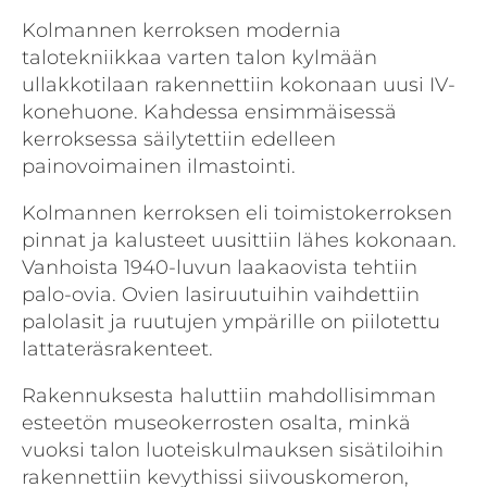
Kolmannen kerroksen modernia
talotekniikkaa varten talon kylmään
ullakkotilaan rakennettiin kokonaan uusi IV-
konehuone. Kahdessa ensimmäisessä
kerroksessa säilytettiin edelleen
painovoimainen ilmastointi.
Kolmannen kerroksen eli toimistokerroksen
pinnat ja kalusteet uusittiin lähes kokonaan.
Vanhoista 1940-luvun laakaovista tehtiin
palo-ovia. Ovien lasiruutuihin vaihdettiin
palolasit ja ruutujen ympärille on piilotettu
lattateräsrakenteet.
Rakennuksesta haluttiin mahdollisimman
esteetön museokerrosten osalta, minkä
vuoksi talon luoteiskulmauksen sisätiloihin
rakennettiin kevythissi siivouskomeron,