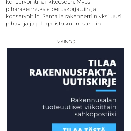
konservointihankkeeseen. Myös
piharakennuksia peruskorjattiin ja
konservoitiin. Samalla rakennettiin yksi uusi
pihavaja ja pihapuisto kunnostettiin.