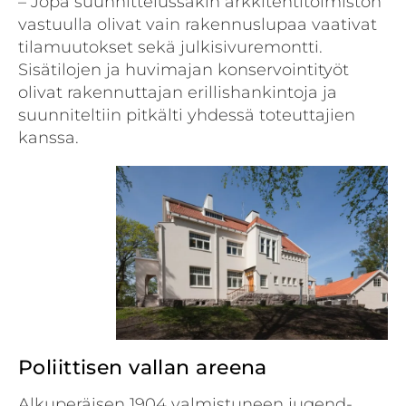
– Jopa suunnittelussakin arkkitehtitoimiston
vastuulla olivat vain rakennuslupaa vaativat
tilamuutokset sekä julkisivuremontti.
Sisätilojen ja huvimajan konservointityöt
olivat rakennuttajan erillishankintoja ja
suunniteltiin pitkälti yhdessä toteuttajien
kanssa.
Poliittisen vallan areena
Alkuperäisen 1904 valmistuneen jugend-