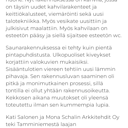
on täysin uudet kahvilarakenteet ja
keittiökalusteet, viemäröinti sekä uusi
talotekniikka. Myös vesikate uusittiin ja
julkisivut maalattiin. Myös kahvilaan on
esteetön pääsy ja siellä sijaitsee esteetön wc.
Saunarakennuksessa ei tehty kuin pientä
pintapuhdistusta. Ulkopuoliset kiveykset
korjattiin valokuvien mukaisiksi.
Sisääntulotien viereen tehtiin uusi lämmin
pihavaja. Sen rakennusluvan saaminen oli
pitkä ja monimutkainen prosessi, sillä
tontilla ei ollut yhtään rakennusoikeutta.
Kekkosen aikana muutokset oli yleensä
toteutettu ilman sen kummempia lupia.
Kati Salonen ja Mona Schalin Arkkitehdit Oy
teki Tamminiemestä laajan