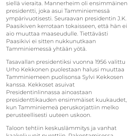
siellä vieraita. Mannerheim oli ensimmäinen
presidentti, joka asui Tamminiemessä
ympärivuotisesti. Seuraavan presidentin J.K.
Paasikiven kerrotaan tokaisseen, että hän ei
aio muuttaa maaseudulle. Tiettävästi
Paasikivi ei sitten nukkunutkaan
Tamminiemessä yhtään yötä.
Tasavallan presidentiksi vuonna 1956 valittu
Urho Kekkonen puolestaan halusi muuttaa
Tamminiemeen puolisonsa Sylvi Kekkosen
kanssa. Kekkoset asuivat
Presidentinlinnassa ainoastaan
presidenttikauden ensimmäiset kuukaudet,
kun Tamminiemeä peruskorjattiin melko
perusteellisesti uuteen uskoon.
Taloon tehtiin keskuslämmitys ja vanhat
kaakeliuunit purettiin. Rakentamisessa