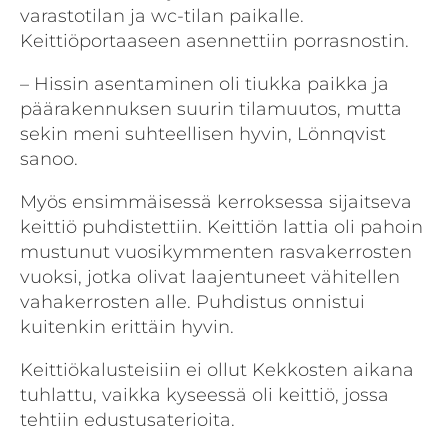
varastotilan ja wc-tilan paikalle.
Keittiöportaaseen asennettiin porrasnostin.
– Hissin asentaminen oli tiukka paikka ja
päärakennuksen suurin tilamuutos, mutta
sekin meni suhteellisen hyvin, Lönnqvist
sanoo.
Myös ensimmäisessä kerroksessa sijaitseva
keittiö puhdistettiin. Keittiön lattia oli pahoin
mustunut vuosikymmenten rasvakerrosten
vuoksi, jotka olivat laajentuneet vähitellen
vahakerrosten alle. Puhdistus onnistui
kuitenkin erittäin hyvin.
Keittiökalusteisiin ei ollut Kekkosten aikana
tuhlattu, vaikka kyseessä oli keittiö, jossa
tehtiin edustusaterioita.