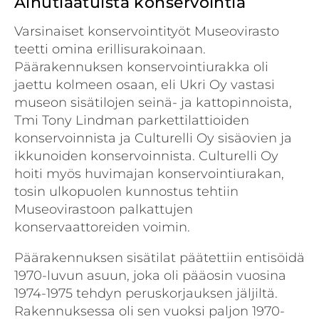
Ainutlaatuista konservointia
Varsinaiset konservointityöt Museovirasto
teetti omina erillisurakoinaan.
Päärakennuksen konservointiurakka oli
jaettu kolmeen osaan, eli Ukri Oy vastasi
museon sisätilojen seinä- ja kattopinnoista,
Tmi Tony Lindman parkettilattioiden
konservoinnista ja Culturelli Oy sisäovien ja
ikkunoiden konservoinnista. Culturelli Oy
hoiti myös huvimajan konservointiurakan,
tosin ulkopuolen kunnostus tehtiin
Museovirastoon palkattujen
konservaattoreiden voimin.
Päärakennuksen sisätilat päätettiin entisöidä
1970-luvun asuun, joka oli pääosin vuosina
1974-1975 tehdyn peruskorjauksen jäljiltä.
Rakennuksessa oli sen vuoksi paljon 1970-