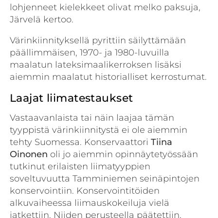
lohjenneet kielekkeet olivat melko paksuja,
Järvelä kertoo.
Värinkiinnityksellä pyrittiin säilyttämään
päällimmäisen, 1970- ja 1980-luvuilla
maalatun lateksimaalikerroksen lisäksi
aiemmin maalatut historialliset kerrostumat.
Laajat liimatestaukset
Vastaavanlaista tai näin laajaa tämän
tyyppistä värinkiinnitystä ei ole aiemmin
tehty Suomessa. Konservaattori
Tiina
Oinonen
oli jo aiemmin opinnäytetyössään
tutkinut erilaisten liimatyyppien
soveltuvuutta Tamminiemen seinäpintojen
konservointiin. Konservointitöiden
alkuvaiheessa liimauskokeiluja vielä
jatkettiin. Niiden perusteella päätettiin,