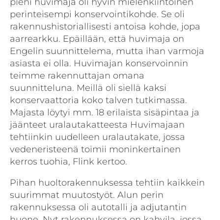
pieni huvimaja oli hyvin mielenkiintoinen
perinteisempi konservointikohde. Se oli
rakennushistoriallisesti antoisa kohde, jopa
aarrearkku. Epäillään, että huvimaja on
Engelin suunnittelema, mutta ihan varmoja
asiasta ei olla. Huvimajan konservoinnin
teimme rakennuttajan omana
suunnitteluna. Meillä oli siellä kaksi
konservaattoria koko talven tutkimassa.
Majasta löytyi mm. 18 erilaista sisäpintaa ja
jäänteet uralautakatteesta Huvimajaan
tehtiinkin uudelleen uralautakate, jossa
vedeneristeenä toimii moninkertainen
kerros tuohia, Flink kertoo.
Pihan huoltorakennuksessa tehtiin kaikkein
suurimmat muutostyöt. Alun perin
rakennuksessa oli autotalli ja adjutantin
huone. Nyt rakennuksessa on kahvila, jossa