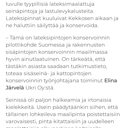
luvulle tyypillisiä lateksimaalattuja
seinäpintoja ja lastulevykalusteita.
Lateksipinnat kuuluivat Kekkosen aikaan ja
ne haluttiin säilyttää ja konservoida.
– Tämä on lateksipintojen konservoinnin
pilottikohde Suomessa ja rakennusten
sisäpintojen konservoinnin maailmassa
hyvin ainutlaatuinen. On tärkeätä, että
tästäkin asiasta saadaan tutkimustieto,
toteaa sisäseinä- ja kattopintojen
konservoinnin työnjohtajana toiminut
Elina
Järvelä
Ukri Oy:stä.
Seinissä oli paljon halkeamia ja irtonaisia
kielekkeitä. Usein päädytäänkin siihen, että
tällainen lohkeileva maalipinta poistettaisiin
varovaisesti, pinta kitattaisiin ja uudelleen