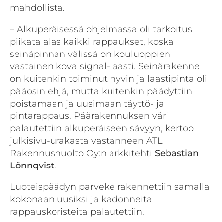
mahdollista.
– Alkuperäisessä ohjelmassa oli tarkoitus
piikata alas kaikki rappaukset, koska
seinäpinnan välissä on kouluoppien
vastainen kova signal-laasti. Seinärakenne
on kuitenkin toiminut hyvin ja laastipinta oli
pääosin ehjä, mutta kuitenkin päädyttiin
poistamaan ja uusimaan täyttö- ja
pintarappaus. Päärakennuksen väri
palautettiin alkuperäiseen sävyyn, kertoo
julkisivu-urakasta vastanneen ATL
Rakennushuolto Oy:n arkkitehti
Sebastian
Lönnqvist
.
Luoteispäädyn parveke rakennettiin samalla
kokonaan uusiksi ja kadonneita
rappauskoristeita palautettiin.