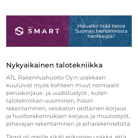
Nykyaikainen talotekniikka
ATL Rakennushuolto Oy:n urakkaan
kuuluivat myös kohteen muut normaalit
peruskorjaus- ja uudistustyöt , kuten
talotekniikan uusiminen, hissin
rakentaminen, vesikaton osittainen korjaus
ja huoltorakennuksen korjaus ja muutostyöt,
pihavajan rakentaminen ja piharakennetöitä.
Tämä oli meille sikäli erikoinen urakka, että