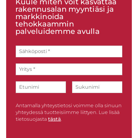
Kuule miten voit kasvattaa
rakennusalan myyntiäsi ja
markkinoida
tehokkaammin
palveluidemme avulla
S
ä
h
Y
k
r
ö
i
p
N
t
o
i
y
s
F
L
m
s
t
i
a
i
*
i
r
Antamalla yhteystietosi voimme olla sinuun
s
*
s
t
yhteydessä tuotteisiimme liittyen. Lue lisää
t
tietosuojasta
tästä
.