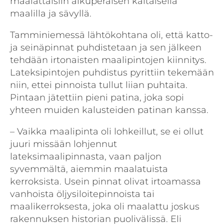
maalattaisiin alkuperäisen kaltaisella
maalilla ja sävyllä.
Tamminiemessä lähtökohtana oli, että katto-
ja seinäpinnat puhdistetaan ja sen jälkeen
tehdään irtonaisten maalipintojen kiinnitys.
Lateksipintojen puhdistus pyrittiin tekemään
niin, ettei pinnoista tullut liian puhtaita.
Pintaan jätettiin pieni patina, joka sopi
yhteen muiden kalusteiden patinan kanssa.
– Vaikka maalipinta oli lohkeillut, se ei ollut
juuri missään lohjennut
lateksimaalipinnasta, vaan paljon
syvemmältä, aiemmin maalatuista
kerroksista. Usein pinnat olivat irtoamassa
vanhoista öljysiloitepinnoista tai
maalikerroksesta, joka oli maalattu joskus
rakennuksen historian puolivälissä. Eli