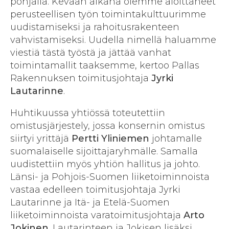
pohjalla. Kevään aikana olemme aloittaneet
perusteellisen työn toimintakulttuurimme
uudistamiseksi ja rahoitusrakenteen
vahvistamiseksi. Uudella nimellä haluamme
viestiä tästä työstä ja jättää vanhat
toimintamallit taaksemme, kertoo Pallas
Rakennuksen toimitusjohtaja
Jyrki
Lautarinne
.
Huhtikuussa yhtiössä toteutettiin
omistusjärjestely, jossa konsernin omistus
siirtyi yrittäjä
Pertti Yliniemen
johtamalle
suomalaiselle sijoittajaryhmälle. Samalla
uudistettiin myös yhtiön hallitus ja johto.
Länsi- ja Pohjois-Suomen liiketoiminnoista
vastaa edelleen toimitusjohtaja Jyrki
Lautarinne ja Itä- ja Etelä-Suomen
liiketoiminnoista varatoimitusjohtaja
Arto
Jokinen
. Lautarinteen ja Jokisen lisäksi