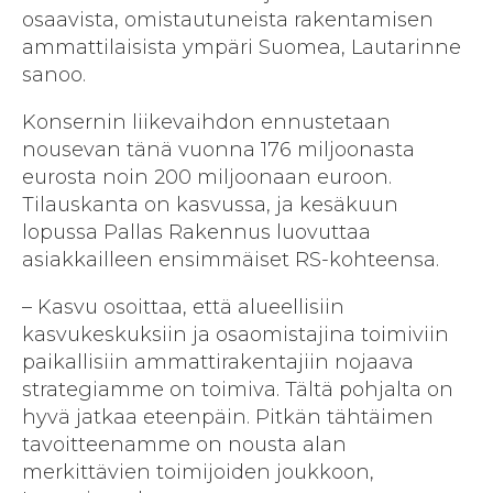
osaavista, omistautuneista rakentamisen
ammattilaisista ympäri Suomea, Lautarinne
sanoo.
Konsernin liikevaihdon ennustetaan
nousevan tänä vuonna 176 miljoonasta
eurosta noin 200 miljoonaan euroon.
Tilauskanta on kasvussa, ja kesäkuun
lopussa Pallas Rakennus luovuttaa
asiakkailleen ensimmäiset RS-kohteensa.
– Kasvu osoittaa, että alueellisiin
kasvukeskuksiin ja osaomistajina toimiviin
paikallisiin ammattirakentajiin nojaava
strategiamme on toimiva. Tältä pohjalta on
hyvä jatkaa eteenpäin. Pitkän tähtäimen
tavoitteenamme on nousta alan
merkittävien toimijoiden joukkoon,