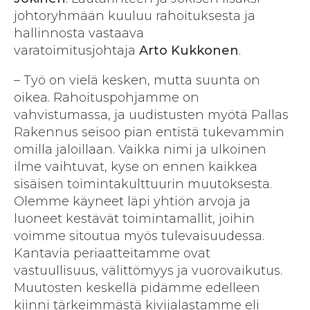
johtoryhmään kuuluu rahoituksesta ja
hallinnosta vastaava
varatoimitusjohtaja
Arto Kukkonen
.
– Työ on vielä kesken, mutta suunta on
oikea. Rahoituspohjamme on
vahvistumassa, ja uudistusten myötä Pallas
Rakennus seisoo pian entistä tukevammin
omilla jaloillaan. Vaikka nimi ja ulkoinen
ilme vaihtuvat, kyse on ennen kaikkea
sisäisen toimintakulttuurin muutoksesta.
Olemme käyneet läpi yhtiön arvoja ja
luoneet kestävät toimintamallit, joihin
voimme sitoutua myös tulevaisuudessa.
Kantavia periaatteitamme ovat
vastuullisuus, välittömyys ja vuorovaikutus.
Muutosten keskellä pidämme edelleen
kiinni tärkeimmästä kivijalastamme eli