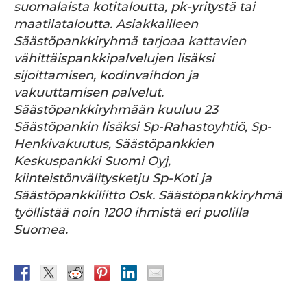
suomalaista kotitaloutta, pk-yritystä tai
maatilataloutta. Asiakkailleen
Säästöpankkiryhmä tarjoaa kattavien
vähittäispankkipalvelujen lisäksi
sijoittamisen, kodinvaihdon ja
vakuuttamisen palvelut.
Säästöpankkiryhmään kuuluu 23
Säästöpankin lisäksi Sp-Rahastoyhtiö, Sp-
Henkivakuutus, Säästöpankkien
Keskuspankki Suomi Oyj,
kiinteistönvälitysketju Sp-Koti ja
Säästöpankkiliitto Osk. Säästöpankkiryhmä
työllistää noin 1200 ihmistä eri puolilla
Suomea.