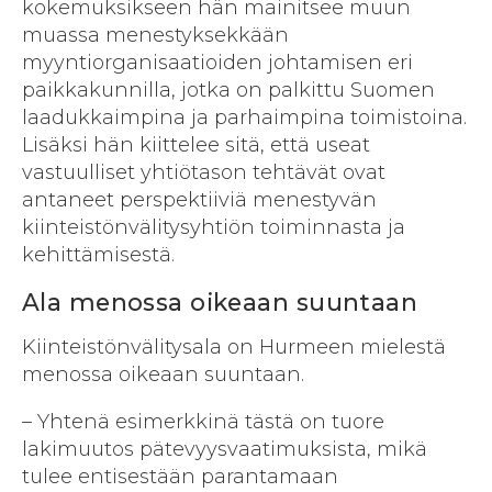
kokemuksikseen hän mainitsee muun
muassa menestyksekkään
myyntiorganisaatioiden johtamisen eri
paikkakunnilla, jotka on palkittu Suomen
laadukkaimpina ja parhaimpina toimistoina.
Lisäksi hän kiittelee sitä, että useat
vastuulliset yhtiötason tehtävät ovat
antaneet perspektiiviä menestyvän
kiinteistönvälitysyhtiön toiminnasta ja
kehittämisestä.
Ala menossa oikeaan suuntaan
Kiinteistönvälitysala on Hurmeen mielestä
menossa oikeaan suuntaan.
– Yhtenä esimerkkinä tästä on tuore
lakimuutos pätevyysvaatimuksista, mikä
tulee entisestään parantamaan