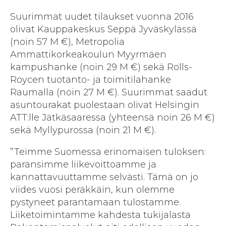
Suurimmat uudet tilaukset vuonna 2016
olivat Kauppakeskus Seppä Jyväskylässä
(noin 57 M €), Metropolia
Ammattikorkeakoulun Myyrmäen
kampushanke (noin 29 M €) sekä Rolls-
Roycen tuotanto- ja toimitilahanke
Raumalla (noin 27 M €). Suurimmat saadut
asuntourakat puolestaan olivat Helsingin
ATT:lle Jätkäsaaressa (yhteensä noin 26 M €)
sekä Myllypurossa (noin 21 M €).
”Teimme Suomessa erinomaisen tuloksen:
paransimme liikevoittoamme ja
kannattavuuttamme selvästi. Tämä on jo
viides vuosi peräkkäin, kun olemme
pystyneet parantamaan tulostamme.
Liiketoimintamme kahdesta tukijalasta