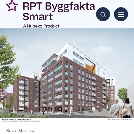
Siirry
sisältöön
Hae sisältöjä
Kuva: Skanska