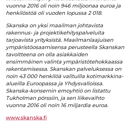
vuonna 2016 oli noin 946 miljoonaa euroa ja
henkilöstöä oli vuoden lopussa 2 018.
Skanska on yksi maailman johtavista
rakennus- ja projektikehityspalveluita
tarjoavista yrityksistä. Maailmanlaajuisen
ympäristöosaamisensa perusteella Skanskan
tavoitteena on olla asiakkaiden
ensimmäinen valinta ympäristötehokkaassa
rakentamisessa. Skanskan palveluksessa on
noin 43 000 henkilöä valituilla kotimarkkina-
alueilla Euroopassa ja Yhdysvalloissa.
Skanska-konsernin emoyhtiö on listattu
Tukholman pörssiin, ja sen liikevaihto
vuonna 2016 oli noin 16 miljardia euroa.
www.skanska.fi