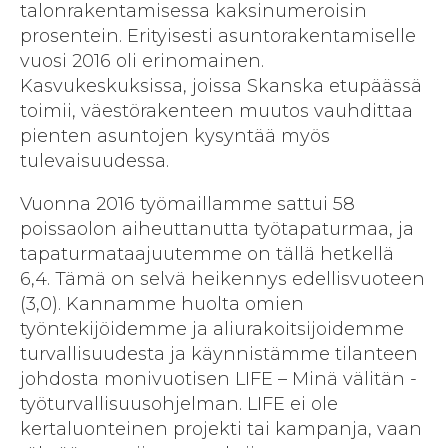
talonrakentamisessa kaksinumeroisin
prosentein. Erityisesti asuntorakentamiselle
vuosi 2016 oli erinomainen.
Kasvukeskuksissa, joissa Skanska etupäässä
toimii, väestörakenteen muutos vauhdittaa
pienten asuntojen kysyntää myös
tulevaisuudessa.
Vuonna 2016 työmaillamme sattui 58
poissaolon aiheuttanutta työtapaturmaa, ja
tapaturmataajuutemme on tällä hetkellä
6,4. Tämä on selvä heikennys edellisvuoteen
(3,0). Kannamme huolta omien
työntekijöidemme ja aliurakoitsijoidemme
turvallisuudesta ja käynnistämme tilanteen
johdosta monivuotisen LIFE – Minä välitän -
työturvallisuusohjelman. LIFE ei ole
kertaluonteinen projekti tai kampanja, vaan