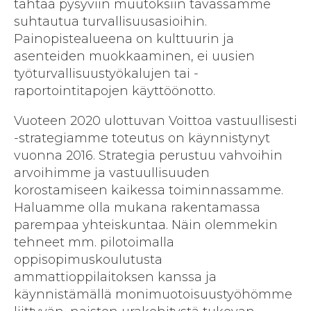
tähtää pysyviin muutoksiin tavassamme
suhtautua turvallisuusasioihin.
Painopistealueena on kulttuurin ja
asenteiden muokkaaminen, ei uusien
työturvallisuustyökalujen tai -
raportointitapojen käyttöönotto.
Vuoteen 2020 ulottuvan Voittoa vastuullisesti
-strategiamme toteutus on käynnistynyt
vuonna 2016. Strategia perustuu vahvoihin
arvoihimme ja vastuullisuuden
korostamiseen kaikessa toiminnassamme.
Haluamme olla mukana rakentamassa
parempaa yhteiskuntaa. Näin olemmekin
tehneet mm. pilotoimalla
oppisopimuskoulutusta
ammattioppilaitoksen kanssa ja
käynnistämällä monimuotoisuustyöhömme