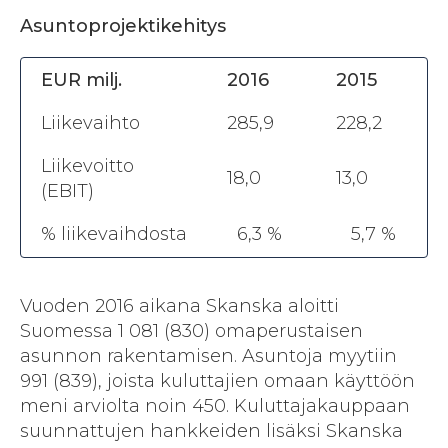
Asuntoprojektikehitys
EUR milj.
2016
2015
Liikevaihto
285,9
228,2
Liikevoitto
18,0
13,0
(EBIT)
% liikevaihdosta
6,3 %
5,7 %
Vuoden 2016 aikana Skanska aloitti
Suomessa 1 081 (830) omaperustaisen
asunnon rakentamisen. Asuntoja myytiin
991 (839), joista kuluttajien omaan käyttöön
meni arviolta noin 450. Kuluttajakauppaan
suunnattujen hankkeiden lisäksi Skanska