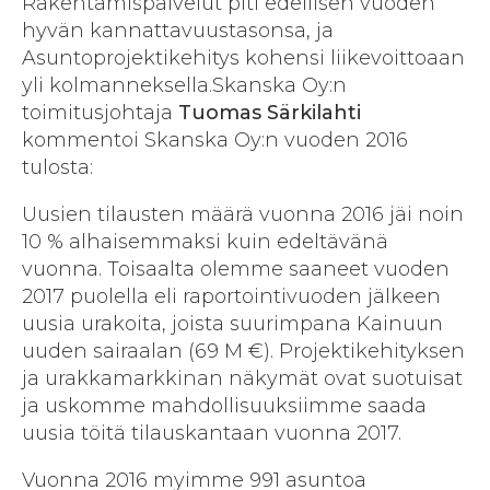
Rakentamispalvelut piti edellisen vuoden
hyvän kannattavuustasonsa, ja
Asuntoprojektikehitys kohensi liikevoittoaan
yli kolmanneksella.Skanska Oy:n
toimitusjohtaja
Tuomas Särkilahti
kommentoi Skanska Oy:n vuoden 2016
tulosta:
Uusien tilausten määrä vuonna 2016 jäi noin
10 % alhaisemmaksi kuin edeltävänä
vuonna. Toisaalta olemme saaneet vuoden
2017 puolella eli raportointivuoden jälkeen
uusia urakoita, joista suurimpana Kainuun
uuden sairaalan (69 M €). Projektikehityksen
ja urakkamarkkinan näkymät ovat suotuisat
ja uskomme mahdollisuuksiimme saada
uusia töitä tilauskantaan vuonna 2017.
Vuonna 2016 myimme 991 asuntoa