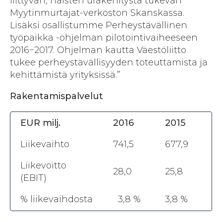
liittyvän, naisten urakehitystä tukevan
Myytinmurtajat-verkoston Skanskassa.
Lisäksi osallistumme Perheystävällinen
työpaikka -ohjelman pilotointivaiheeseen
2016−2017. Ohjelman kautta Väestöliitto
tukee perheystävällisyyden toteuttamista ja
kehittämistä yrityksissä.”
Rakentamispalvelut
EUR milj.
2016
2015
Liikevaihto
741,5
677,9
Liikevoitto
28,0
25,8
(EBIT)
% liikevaihdosta
3,8 %
3,8 %