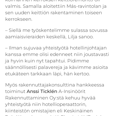
valmis. Samalla aloitettiin Más-ravintolan ja
sen uuden keittiön rakentaminen toiseen
kerrokseen.
– Siellä me työskentelimme sulassa sovussa
aamiaisvieraiden keskellä, Lilja sanoo.
– Ilman sujuvaa yhteistyötä hotellinjohtajan
kanssa emme olisi edenneet niin joustavasti
ja hyvin kuin nyt tapahtui. Pidimme
säännöllisesti palavereja ja kävimme asioita
etukäteen tarkkaan läpi, hän kertoo.
Myös rakennuttajakonsulttina hankkeessa
toiminut
Anssi Ticklén
A-Insinöörit
Rakennuttaminen Oy:stä kehuu hyvää
yhteistyötä niin hotellioperaattorin,
kiinteistön omistajien eli Keskinäinen