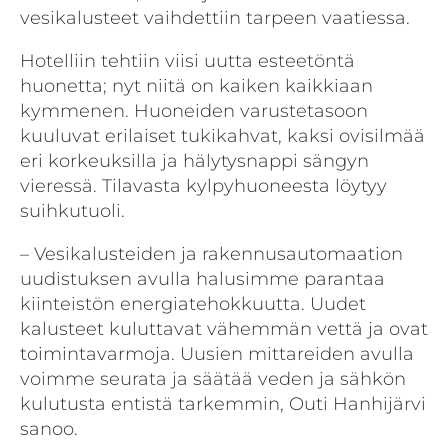
vesikalusteet vaihdettiin tarpeen vaatiessa.
Hotelliin tehtiin viisi uutta esteetöntä
huonetta; nyt niitä on kaiken kaikkiaan
kymmenen. Huoneiden varustetasoon
kuuluvat erilaiset tukikahvat, kaksi ovisilmää
eri korkeuksilla ja hälytysnappi sängyn
vieressä. Tilavasta kylpyhuoneesta löytyy
suihkutuoli.
– Vesikalusteiden ja rakennusautomaation
uudistuksen avulla halusimme parantaa
kiinteistön energiatehokkuutta. Uudet
kalusteet kuluttavat vähemmän vettä ja ovat
toimintavarmoja. Uusien mittareiden avulla
voimme seurata ja säätää veden ja sähkön
kulutusta entistä tarkemmin, Outi Hanhijärvi
sanoo.