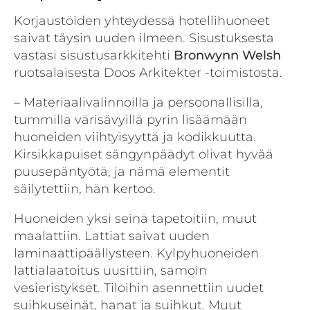
Korjaustöiden yhteydessä hotellihuoneet
saivat täysin uuden ilmeen. Sisustuksesta
vastasi sisustusarkkitehti
Bronwynn Welsh
ruotsalaisesta Doos Arkitekter -toimistosta.
– Materiaalivalinnoilla ja persoonallisilla,
tummilla värisävyillä pyrin lisäämään
huoneiden viihtyisyyttä ja kodikkuutta.
Kirsikkapuiset sängynpäädyt olivat hyvää
puusepäntyötä, ja nämä elementit
säilytettiin, hän kertoo.
Huoneiden yksi seinä tapetoitiin, muut
maalattiin. Lattiat saivat uuden
laminaattipäällysteen. Kylpyhuoneiden
lattialaatoitus uusittiin, samoin
vesieristykset. Tiloihin asennettiin uudet
suihkuseinät, hanat ja suihkut. Muut