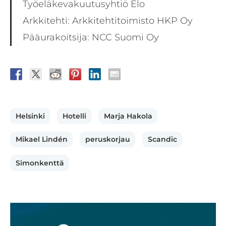
Työeläkevakuutusyhtiö Elo
Arkkitehti: Arkkitehtitoimisto HKP Oy
Pääurakoitsija: NCC Suomi Oy
Helsinki
Hotelli
Marja Hakola
Mikael Lindén
peruskorjau
Scandic
Simonkenttä