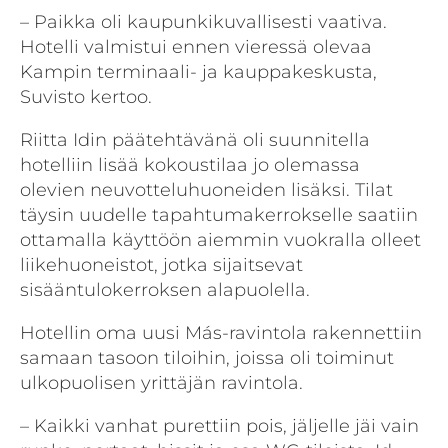
– Paikka oli kaupunkikuvallisesti vaativa.
Hotelli valmistui ennen vieressä olevaa
Kampin terminaali- ja kauppakeskusta,
Suvisto kertoo.
Riitta Idin päätehtävänä oli suunnitella
hotelliin lisää kokoustilaa jo olemassa
olevien neuvotteluhuoneiden lisäksi. Tilat
täysin uudelle tapahtumakerrokselle saatiin
ottamalla käyttöön aiemmin vuokralla olleet
liikehuoneistot, jotka sijaitsevat
sisääntulokerroksen alapuolella.
Hotellin oma uusi Más-ravintola rakennettiin
samaan tasoon tiloihin, joissa oli toiminut
ulkopuolisen yrittäjän ravintola.
– Kaikki vanhat purettiin pois, jäljelle jäi vain