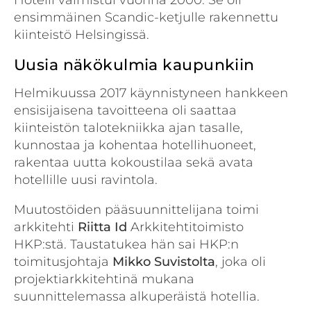
ensimmäinen Scandic-ketjulle rakennettu
kiinteistö Helsingissä.
Uusia näkökulmia kaupunkiin
Helmikuussa 2017 käynnistyneen hankkeen
ensisijaisena tavoitteena oli saattaa
kiinteistön talotekniikka ajan tasalle,
kunnostaa ja kohentaa hotellihuoneet,
rakentaa uutta kokoustilaa sekä avata
hotellille uusi ravintola.
Muutostöiden pääsuunnittelijana toimi
arkkitehti
Riitta Id
Arkkitehtitoimisto
HKP:stä. Taustatukea hän sai HKP:n
toimitusjohtaja
Mikko Suvistolta
, joka oli
projektiarkkitehtinä mukana
suunnittelemassa alkuperäistä hotellia.