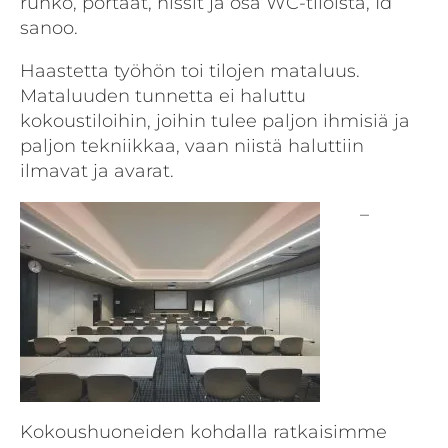
runko, portaat, hissit ja osa WC-tiloista, Id
sanoo.
Haastetta työhön toi tilojen mataluus.
Mataluuden tunnetta ei haluttu
kokoustiloihin, joihin tulee paljon ihmisiä ja
paljon tekniikkaa, vaan niistä haluttiin
ilmavat ja avarat.
–
Kokoushuoneiden kohdalla ratkaisimme