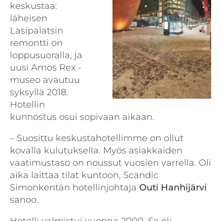
keskustaa:
läheisen
Lasipalatsin
remontti on
loppusuoralla, ja
uusi Amos Rex -
museo avautuu
syksyllä 2018.
Hotellin
kunnostus osui sopivaan aikaan.
– Suosittu keskustahotellimme on ollut
kovalla kulutuksella. Myös asiakkaiden
vaatimustaso on noussut vuosien varrella. Oli
aika laittaa tilat kuntoon, Scandic
Simonkentän hotellinjohtaja
Outi Hanhijärvi
sanoo.
Hotelli valmistui vuonna 2000. Se oli