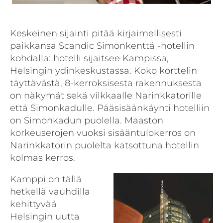
Keskeinen sijainti pitää kirjaimellisesti
paikkansa Scandic Simonkenttä -hotellin
kohdalla: hotelli sijaitsee Kampissa,
Helsingin ydinkeskustassa. Koko korttelin
täyttävästä, 8-kerroksisesta rakennuksesta
on näkymät sekä vilkkaalle Narinkkatorille
että Simonkadulle. Pääsisäänkäynti hotelliin
on Simonkadun puolella. Maaston
korkeuserojen vuoksi sisääntulokerros on
Narinkkatorin puolelta katsottuna hotellin
kolmas kerros.
Kamppi on tällä
hetkellä vauhdilla
kehittyvää
Helsingin uutta