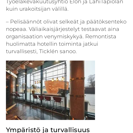
Työeläkevakuutusyhtiö Elon ja LähiTapiolan
kuin urakoitsijan välillä.
– Pelisäännöt olivat selkeät ja päätöksenteko
nopeaa. Väliaikaisjärjestelyt testaavat aina
organisaation venymiskykyä. Remontista
huolimatta hotellin toiminta jatkui
turvallisesti, Ticklén sanoo.
Ympäristö ja turvallisuus