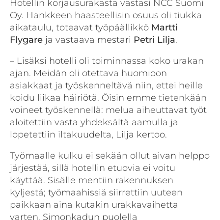
Hotellin korjausurakasta vastasi NCC Suomi
Oy. Hankkeen haasteellisin osuus oli tiukka
aikataulu, toteavat työpäällikkö
Martti
Flygare
ja vastaava mestari
Petri Lilja
.
– Lisäksi hotelli oli toiminnassa koko urakan
ajan. Meidän oli otettava huomioon
asiakkaat ja työskenneltävä niin, ettei heille
koidu liikaa häiriötä. Öisin emme tietenkään
voineet työskennellä: melua aiheuttavat työt
aloitettiin vasta yhdeksältä aamulla ja
lopetettiin iltakuudelta, Lilja kertoo.
Työmaalle kulku ei sekään ollut aivan helppo
järjestää, sillä hotellin etuovia ei voitu
käyttää. Sisälle mentiin rakennuksen
kyljestä; työmaahissiä siirrettiin uuteen
paikkaan aina kutakin urakkavaihetta
varten. Simonkadun puolella