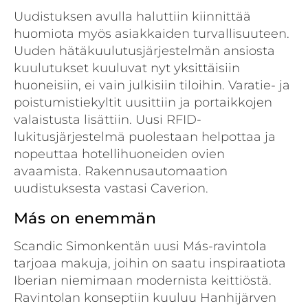
Uudistuksen avulla haluttiin kiinnittää
huomiota myös asiakkaiden turvallisuuteen.
Uuden hätäkuulutusjärjestelmän ansiosta
kuulutukset kuuluvat nyt yksittäisiin
huoneisiin, ei vain julkisiin tiloihin. Varatie- ja
poistumistiekyltit uusittiin ja portaikkojen
valaistusta lisättiin. Uusi RFID-
lukitusjärjestelmä puolestaan helpottaa ja
nopeuttaa hotellihuoneiden ovien
avaamista. Rakennusautomaation
uudistuksesta vastasi Caverion.
Más on enemmän
Scandic Simonkentän uusi Más-ravintola
tarjoaa makuja, joihin on saatu inspiraatiota
Iberian niemimaan modernista keittiöstä.
Ravintolan konseptiin kuuluu Hanhijärven