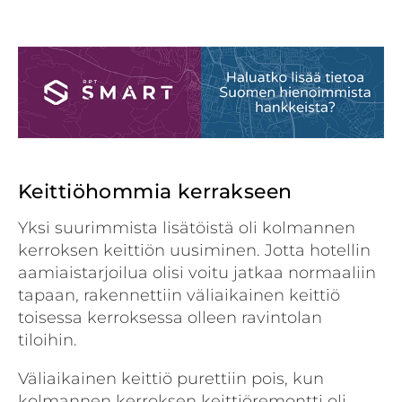
Keittiöhommia kerrakseen
Yksi suurimmista lisätöistä oli kolmannen
kerroksen keittiön uusiminen. Jotta hotellin
aamiaistarjoilua olisi voitu jatkaa normaaliin
tapaan, rakennettiin väliaikainen keittiö
toisessa kerroksessa olleen ravintolan
tiloihin.
Väliaikainen keittiö purettiin pois, kun
kolmannen kerroksen keittiöremontti oli