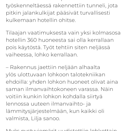
työskenneltäessä rakennettiin tunneli, jota
pitkin jalankulkijat pääsivät turvallisesti
kulkemaan hotellin ohitse.
Tilaajan vaatimuksesta vain yksi kolmasosa
hotellin 360 huoneesta sai olla kerrallaan
pois käytöstä. Työt tehtiin siten neljässä
vaiheessa, lohko kerrallaan.
– Rakennus jaettiin neljään alhaalta
ylös ulottuvaan lohkoon talotekniikan
ehdoilla: yhden lohkon huoneet olivat aina
saman ilmanvaihtokoneen varassa. Näin
voitiin kunkin lohkon kohdalla siirtyä
lennossa uuteen ilmanvaihto- ja
lämmitysjärjestelmään, kun kaikki oli
valmista, Lilja sanoo.
Myös pystyviemärit uudistettiin lohkottain.