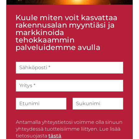
Kuule miten voit kasvattaa
rakennusalan myyntiäsi ja
markkinoida
tehokkaammin
palveluidemme avulla
S
ä
h
Y
k
r
ö
i
p
N
t
o
i
y
s
F
L
m
s
t
i
a
i
*
i
r
Antamalla yhteystietosi voimme olla sinuun
s
*
s
t
yhteydessä tuotteisiimme liittyen. Lue lisää
t
tietosuojasta
tästä
.