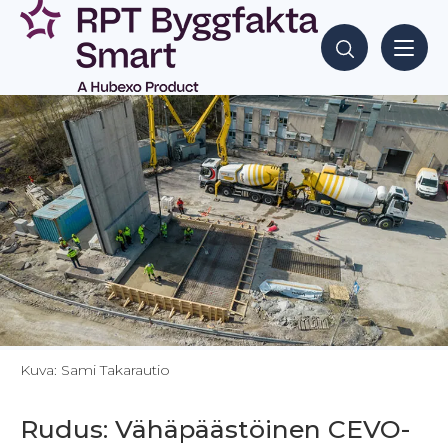
Siirry
sisältöön
Hae sisältöjä
Kuva: Sami Takarautio
Rudus: Vähäpäästöinen CEVO-