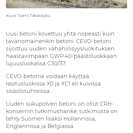
Kuva: Sami Takarautio
Uusi betoni kovettuu yhtä nopeasti kuin
tavanomainenkin betoni. CEVO-betoni
sijoittuu uuden vähähiilisyysluokituksen
haastavimpaan GWP.40-päästöluokkaan
lujuusluokassa C30/37.
CEVO-betonia voidaan käyttää
rasitusluokissa X0 ja XC1 eli kuivissa
sisäolosuhteissa.
Uuden sukupolven betoni on ollut CRH-
konsernin tutkimushanke; tutkimusta on
tehty Suomen lisäksi Hollannissa,
Englannissa ja Belgiassa.