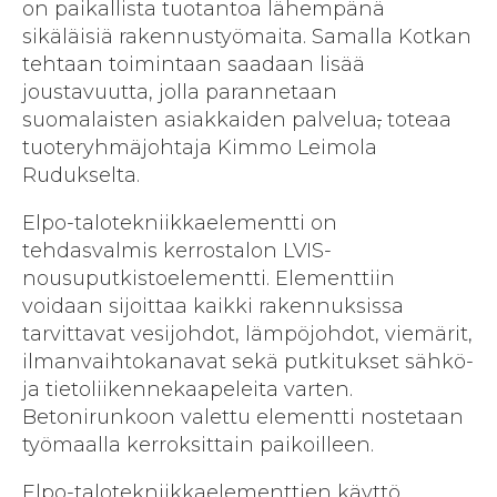
on paikallista tuotantoa lähempänä
sikäläisiä rakennustyömaita. Samalla Kotkan
tehtaan toimintaan saadaan lisää
joustavuutta, jolla parannetaan
suomalaisten asiakkaiden palvelua
,
toteaa
tuoteryhmäjohtaja Kimmo Leimola
Rudukselta.
Elpo-talotekniikkaelementti on
tehdasvalmis kerrostalon LVIS-
nousuputkistoelementti. Elementtiin
voidaan sijoittaa kaikki rakennuksissa
tarvittavat vesijohdot, lämpöjohdot, viemärit,
ilmanvaihtokanavat sekä putkitukset sähkö-
ja tietoliikennekaapeleita varten.
Betonirunkoon valettu elementti nostetaan
työmaalla kerroksittain paikoilleen.
Elpo-talotekniikkaelementtien käyttö