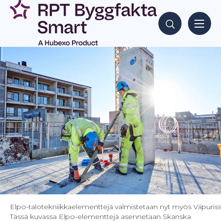
Siirry
sisältöön
Hae sisältöjä
Elpo-talotekniikkaelementtejä valmistetaan nyt myös Viipuriss
Tässä kuvassa Elpo-elementtejä asennetaan Skanska