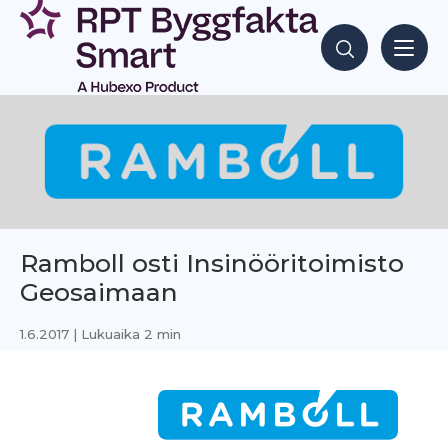
Siirry
sisältöön
Hae sisältöjä
Ramboll osti Insinööritoimisto
Geosaimaan
1.6.2017
| Lukuaika 2 min