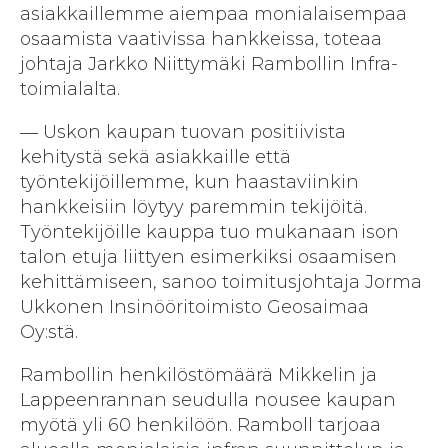
asiakkaillemme aiempaa monialaisempaa
osaamista vaativissa hankkeissa, toteaa
johtaja Jarkko Niittymäki Rambollin Infra-
toimialalta.
― Uskon kaupan tuovan positiivista
kehitystä sekä asiakkaille että
työntekijöillemme, kun haastaviinkin
hankkeisiin löytyy paremmin tekijöitä.
Työntekijöille kauppa tuo mukanaan ison
talon etuja liittyen esimerkiksi osaamisen
kehittämiseen, sanoo toimitusjohtaja Jorma
Ukkonen Insinööritoimisto Geosaimaa
Oy:stä.
Rambollin henkilöstömäärä Mikkelin ja
Lappeenrannan seudulla nousee kaupan
myötä yli 60 henkilöön. Ramboll tarjoaa