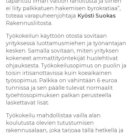
tapahtuu ilman valtion rahoitusta ja siihen
ei liity palkkatuen hakemisen byrokratiaa”,
toteaa varapuheenjohtaja
Kyösti Suokas
Rakennusliitosta.
Työkokeilun käyttöön otosta sovitaan
yrityksessä luottamusmiehen ja työnantajan
kesken. Samalla sovitaan, miten yrityksen
kokeneet ammattityöntekijät huolehtivat
ohjauksesta. Työkokeilusopimus on puolin ja
toisin irtisanottavissa kuin koeaikainen
työsopimus. Palkka on vähintään 6 euroa
tunnissa ja sen päälle tulevat normaalit
työehtosopimuksen palkan perusteella
laskettavat lisät.
Työkokeilu mahdollistaa vailla alan
koulutusta olevien tutustumisen
rakennusalaan, joka tarjoaa tällä hetkellä ja