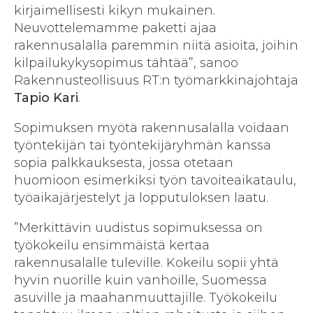
kirjaimellisesti kikyn mukainen.
Neuvottelemamme paketti ajaa
rakennusalalla paremmin niitä asioita, joihin
kilpailukykysopimus tähtää”, sanoo
Rakennusteollisuus RT:n työmarkkinajohtaja
Tapio Kari
.
Sopimuksen myötä rakennusalalla voidaan
työntekijän tai työntekijäryhmän kanssa
sopia palkkauksesta, jossa otetaan
huomioon esimerkiksi työn tavoiteaikataulu,
työaikajärjestelyt ja lopputuloksen laatu.
”Merkittävin uudistus sopimuksessa on
työkokeilu ensimmäistä kertaa
rakennusalalle tuleville. Kokeilu sopii yhtä
hyvin nuorille kuin vanhoille, Suomessa
asuville ja maahanmuuttajille. Työkokeilu