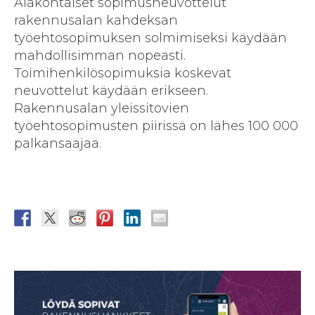
Alakohtaiset sopimusneuvottelut
rakennusalan kahdeksan
työehtosopimuksen solmimiseksi käydään
mahdollisimman nopeasti.
Toimihenkilösopimuksia koskevat
neuvottelut käydään erikseen.
Rakennusalan yleissitovien
työehtosopimusten piirissä on lähes 100 000
palkansaajaa.