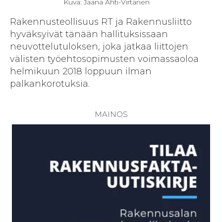
Kuva: Jaana Ahti-Virtanen
Rakennusteollisuus RT ja Rakennusliitto
hyväksyivät tänään hallituksissaan
neuvottelutuloksen, joka jatkaa liittojen
välisten työehtosopimusten voimassaoloa
helmikuun 2018 loppuun ilman
palkankorotuksia.