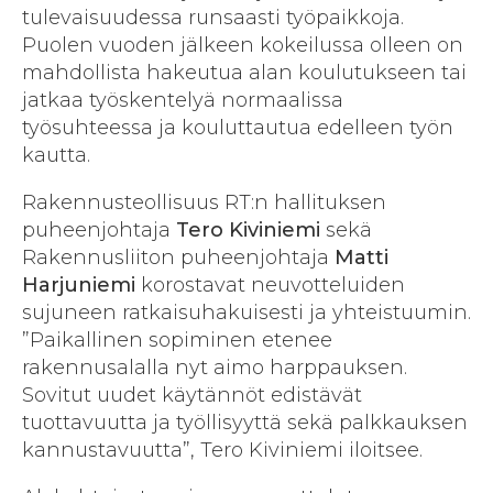
tulevaisuudessa runsaasti työpaikkoja.
Puolen vuoden jälkeen kokeilussa olleen on
mahdollista hakeutua alan koulutukseen tai
jatkaa työskentelyä normaalissa
työsuhteessa ja kouluttautua edelleen työn
kautta.
Rakennusteollisuus RT:n hallituksen
puheenjohtaja
Tero Kiviniemi
sekä
Rakennusliiton puheenjohtaja
Matti
Harjuniemi
korostavat neuvotteluiden
sujuneen ratkaisuhakuisesti ja yhteistuumin.
”Paikallinen sopiminen etenee
rakennusalalla nyt aimo harppauksen.
Sovitut uudet käytännöt edistävät
tuottavuutta ja työllisyyttä sekä palkkauksen
kannustavuutta”, Tero Kiviniemi iloitsee.