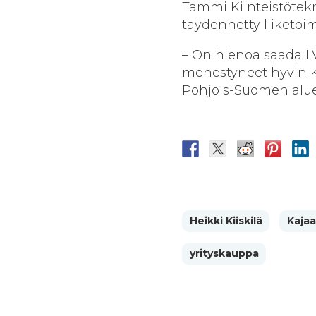
Tammi Kiinteistötekn
täydennetty liiketoi
– On hienoa saada L
menestyneet hyvin 
Pohjois-Suomen alu
Heikki Kiiskilä
Kajaa
yrityskauppa