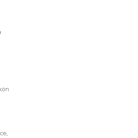
ä
hkön
ce,