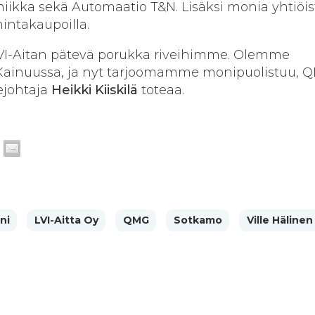
iikka sekä Automaatio T&N. Lisäksi monia yhtiöis
mintakaupoilla.
VI-Aitan pätevä porukka riveihimme. Olemme
Kainuussa, ja nyt tarjoomamme monipuolistuu, 
ejohtaja
Heikki Kiiskilä
toteaa.
ni
LVI-Aitta Oy
QMG
Sotkamo
Ville Hälinen