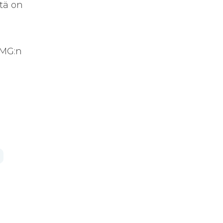
tä on
QMG:n