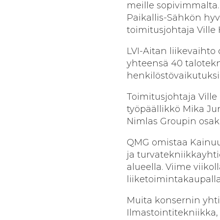
meille sopivimmalta.
Paikallis-Sähkön hy
toimitusjohtaja Ville
LVI-Aitan liikevaihto 
yhteensä 40 talotekni
henkilöstövaikutuksia
Toimitusjohtaja Ville
työpäällikkö Mika J
Nimlas Groupin osak
QMG omistaa Kainuus
ja turvatekniikkayht
alueella. Viime viiko
liiketoimintakaupall
Muita konsernin yhti
Ilmastointitekniikka,