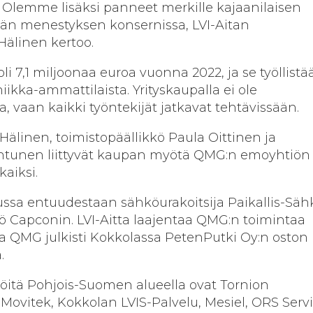
 Olemme lisäksi panneet merkille kajaanilaisen
vän menestyksen konsernissa, LVI-Aitan
 Hälinen kertoo.
oli 7,1 miljoonaa euroa vuonna 2022, ja se työllistä
ikka-ammattilaista. Yrityskaupalla ei ole
, vaan kaikki työntekijät jatkavat tehtävissään.
 Hälinen, toimistopäällikkö Paula Oittinen ja
untunen liittyvät kaupan myötä QMG:n emoyhtiön
kaiksi.
sa entuudestaan sähköurakoitsija Paikallis-Sä
iö Capconin. LVI-Aitta laajentaa QMG:n toimintaa
lla QMG julkisti Kokkolassa PetenPutki Oy:n oston
a.
öitä Pohjois-Suomen alueella ovat Tornion
 Movitek, Kokkolan LVIS-Palvelu, Mesiel, ORS Servi