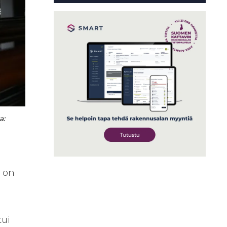
a:
a on
tui