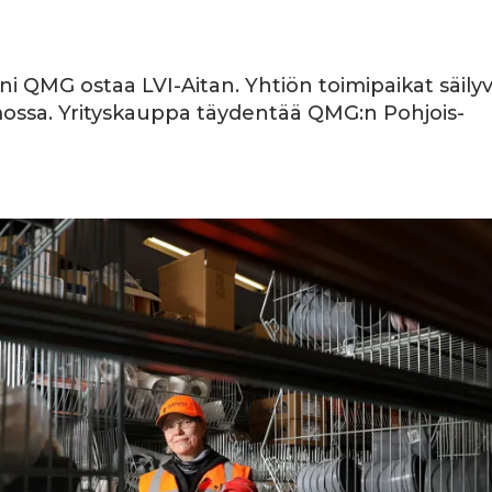
i QMG ostaa LVI-Aitan. Yhtiön toimipaikat säily
mossa. Yrityskauppa täydentää QMG:n Pohjois-