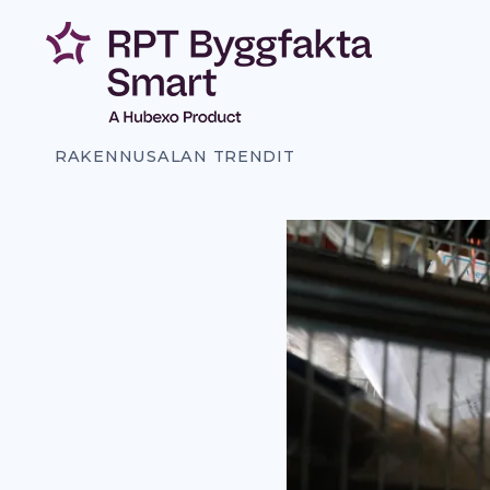
Siirry
sisältöön
RAKENNUSALAN TRENDIT