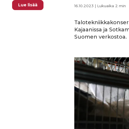
Lue lisää
16.10.2023
| Lukuaika 2 min
Talotekniikkakonsern
Kajaanissa ja Sotka
Suomen verkostoa.