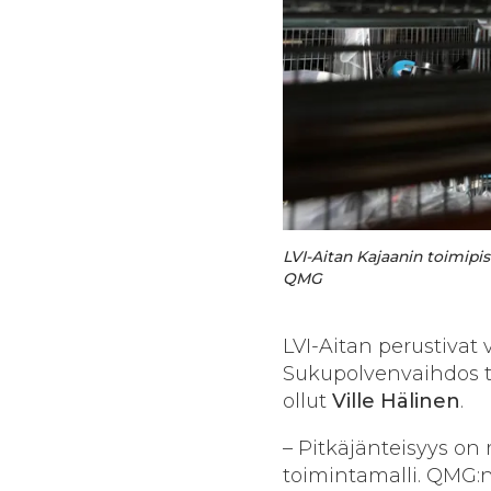
LVI-Aitan Kajaanin toimipi
QMG
LVI-Aitan perustivat
Sukupolvenvaihdos teh
ollut
Ville Hälinen
.
– Pitkäjänteisyys on m
toimintamalli. QMG:n 