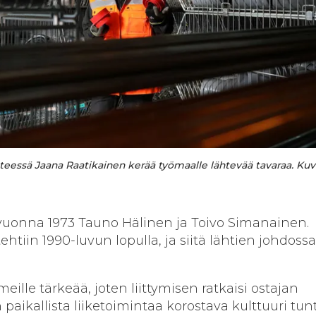
steessä Jaana Raatikainen kerää työmaalle lähtevää tavaraa. Kuv
 vuonna 1973 Tauno Hälinen ja Toivo Simanainen.
tiin 1990-luvun lopulla, ja siitä lähtien johdoss
eille tärkeää, joten liittymisen ratkaisi ostajan
paikallista liiketoimintaa korostava kulttuuri tun