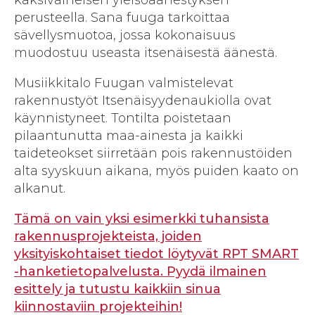
perusteella. Sana fuuga tarkoittaa
sävellysmuotoa, jossa kokonaisuus
muodostuu useasta itsenäisestä äänestä.
Musiikkitalo Fuugan valmistelevat
rakennustyöt Itsenäisyydenaukiolla ovat
käynnistyneet. Tontilta poistetaan
pilaantunutta maa-ainesta ja kaikki
taideteokset siirretään pois rakennustöiden
alta syyskuun aikana, myös puiden kaato on
alkanut.
Tämä on vain yksi esimerkki tuhansista
rakennusprojekteista, joiden
yksityiskohtaiset tiedot löytyvät RPT SMART
-hanketietopalvelusta. Pyydä ilmainen
esittely ja tutustu kaikkiin sinua
kiinnostaviin projekteihin!