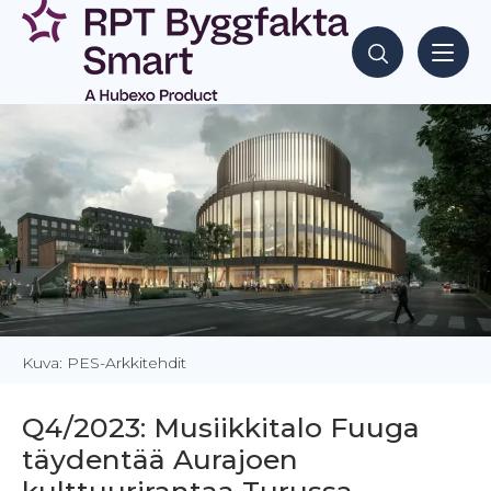
Siirry
sisältöön
Hae sisältöjä
Kuva: PES-Arkkitehdit
Q4/2023: Musiikkitalo Fuuga
täydentää Aurajoen