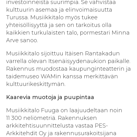
investoinneista suurimpia. Se vahvistaa
kulttuurin asemaa ja elinvoimaisuutta
Turussa. Musiikkitalo myös tukee
yhteisöllisyyttä ja sen on tarkoitus olla
kaikkien turkulaisten talo, pormestari Minna
Arve sanoo.
Musiikkitalo sijoittuu Itäisen Rantakadun
varrella olevan Itsenäisyydenaukion paikalle.
Rakennus muodostaa kaupunginteatterin ja
taidemuseo WAMin kanssa merkittävän
kulttuurikeskittymän.
Kaarevia muotoja ja puupintaa
Musiikkitalo Fuuga on laajuudeltaan noin
11 300 neliömetriä. Rakennuksen
arkkitehtisuunnittelusta vastaa PES-
Arkkitehdit Oy ja rakennusurakoitsijana