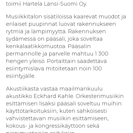
toimii Hartela Länsi-Suomi Oy.
Musiikkitalon sisätiloissa kaarevat muodot ja
erilaiset puupinnat luovat rakennukseen
rytmiä ja lämpimyyttä. Rakennuksen
sydämessä on pääsali, joka soveltaa
kenkälaatikkomuotoa. Pääsalin
permannolle ja parvelle mahtuu 1 300
hengen yleisö. Portaittain säädettävä
esiintymislava mitoitetaan noin 100
esiintyjälle.
Akustiikasta vastaa maailmankuulu
akustikko Eckhard Kahle. Orkesterimusiikin
esittämisen lisäksi pääsali soveltuu muihin
käyttötarkoituksiin, kuten sähköisesti
vahvistettavan musiikin esittämiseen,
kokous- ja kongressikäyttöön sekä