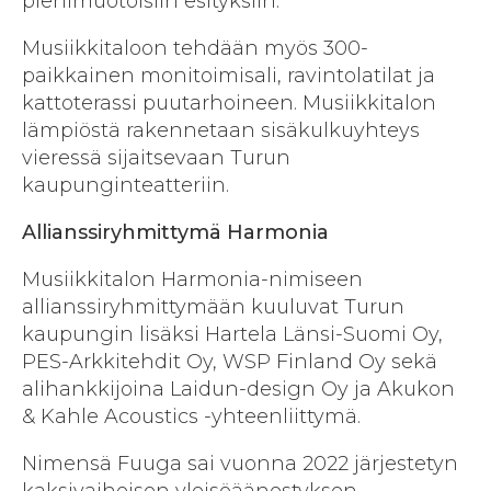
pienimuotoisiin esityksiin.
Musiikkitaloon tehdään myös 300-
paikkainen monitoimisali, ravintolatilat ja
kattoterassi puutarhoineen. Musiikkitalon
lämpiöstä rakennetaan sisäkulkuyhteys
vieressä sijaitsevaan Turun
kaupunginteatteriin.
Allianssiryhmittymä Harmonia
Musiikkitalon Harmonia-nimiseen
allianssiryhmittymään kuuluvat Turun
kaupungin lisäksi Hartela Länsi-Suomi Oy,
PES-Arkkitehdit Oy, WSP Finland Oy sekä
alihankkijoina Laidun-design Oy ja Akukon
& Kahle Acoustics -yhteenliittymä.
Nimensä Fuuga sai vuonna 2022 järjestetyn
kaksivaiheisen yleisöäänestyksen