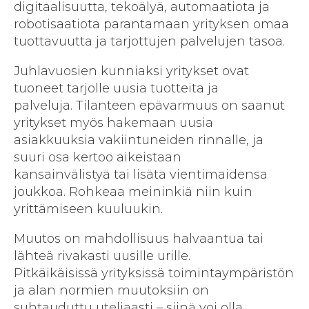
digitaalisuutta, tekoälyä, automaatiota ja
robotisaatiota parantamaan yrityksen omaa
tuottavuutta ja tarjottujen palvelujen tasoa.
Juhlavuosien kunniaksi yritykset ovat
tuoneet tarjolle uusia tuotteita ja
palveluja. Tilanteen epävarmuus on saanut
yritykset myös hakemaan uusia
asiakkuuksia vakiintuneiden rinnalle, ja
suuri osa kertoo aikeistaan
kansainvälistyä tai lisätä vientimaidensa
joukkoa. Rohkeaa meininkiä niin kuin
yrittämiseen kuuluukin.
Muutos on mahdollisuus halvaantua tai
lähteä rivakasti uusille urille.
Pitkäikäisissä yrityksissä toimintaympäristön
ja alan normien muutoksiin on
suhtauduttu uteliaasti – siinä voi olla