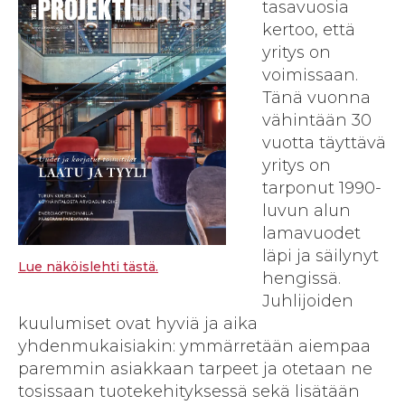
tasavuosia
kertoo, että
yritys on
voimissaan.
Tänä vuonna
vähintään 30
vuotta täyttävä
yritys on
tarponut 1990-
luvun alun
lamavuodet
läpi ja säilynyt
Lue näköislehti tästä.
hengissä.
Juhlijoiden
kuulumiset ovat hyviä ja aika
yhdenmukaisiakin: ymmärretään aiempaa
paremmin asiakkaan tarpeet ja otetaan ne
tosissaan tuotekehityksessä sekä lisätään