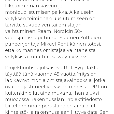
liiketoiminnan kasvun ja
monipuolistumisen paikka. Aika usein
yrityksen toiminnan uusiutumiseen on
tarvittu sukupolven tai omistajan
vaihtuminen. Raami Nordicin 30-
vuotisjuhlissa puhunut Suomen Yrittäjien
puheenjohtaja Mikael Pentikäinen totesi,
että kolmannes omistajaa vaihtaneista
yrityksistä muuttuu kasvuyritykseksi.
Projektiuutisia julkaiseva RPT Byggfakta
täyttää tänä vuonna 45 vuotta. Yritys on
läpikäynyt monia omistajavaihdoksia, jotka
ovat heijastuneet yrityksen nimessä. RPT on
kuitenkin ollut aina mukana, ihan aluksi
muodossa Rakennusalan Projektitiedosto.
Liiketoiminnan perustana on aina ollut
kiinteistö- ja rakennusalaan liittyvä data. Sen