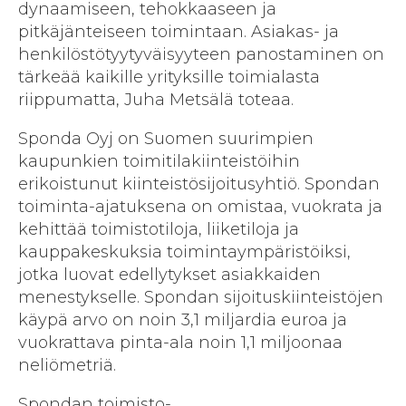
dynaamiseen, tehokkaaseen ja
pitkäjänteiseen toimintaan. Asiakas- ja
henkilöstötyytyväisyyteen panostaminen on
tärkeää kaikille yrityksille toimialasta
riippumatta, Juha Metsälä toteaa.
Sponda Oyj on Suomen suurimpien
kaupunkien toimitilakiinteistöihin
erikoistunut kiinteistösijoitusyhtiö. Spondan
toiminta-ajatuksena on omistaa, vuokrata ja
kehittää toimistotiloja, liiketiloja ja
kauppakeskuksia toimintaympäristöiksi,
jotka luovat edellytykset asiakkaiden
menestykselle. Spondan sijoituskiinteistöjen
käypä arvo on noin 3,1 miljardia euroa ja
vuokrattava pinta-ala noin 1,1 miljoonaa
neliömetriä.
Spondan toimisto-,